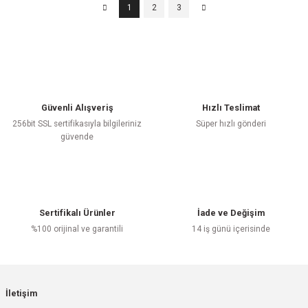
1
2
3
Güvenli Alışveriş
Hızlı Teslimat
256bit SSL sertifikasıyla bilgileriniz
Süper hızlı gönderi
güvende
Sertifikalı Ürünler
İade ve Değişim
%100 orijinal ve garantili
14 iş günü içerisinde
İletişim