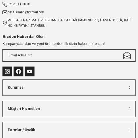
0212 511 10 01
bilezikhane@hotmail.com
MOLLA FENARİ MAH. VEZİRHANI CAD. AKDAĞ KARDEŞLER IŞ HANI NO: 68 İÇ KAPI
NO: 48 FATİH/ İSTANBUL
Bizden Haberdar Olun!
Kampanyalardan ve yeni ürünlerden ilk sizin haberiniz olsun!
Kurumsal
Müşteri Hizmetleri
Formlar / Üyelik