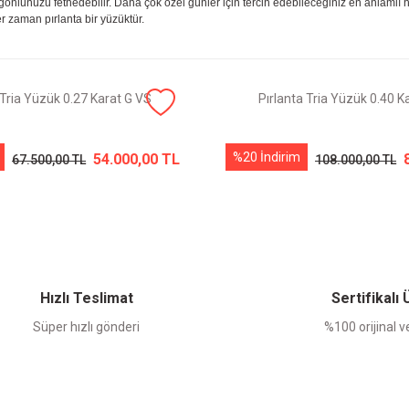
gönlünüzü fethedebilir. Daha çok özel günler için tercih edebileceğiniz en anlamlı hedi
r zaman pırlanta bir yüzüktür.
 Tria Yüzük 0.27 Karat G VS
Pırlanta Tria Yüzük 0.40 K
%20 İndirim
54.000,00 TL
67.500,00 TL
108.000,00 TL
Hızlı Teslimat
Sertifikalı
Süper hızlı gönderi
%100 orijinal ve