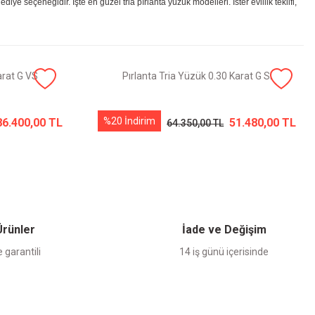
ye seçeneğidir. İşte en güzel tria pırlanta yüzük modelleri. İster evlilik teklifi,
arat G VS
Pırlanta Tria Yüzük 0.30 Karat G SI
%20 İndirim
86.400,00 TL
51.480,00 TL
64.350,00 TL
 Ürünler
İade ve Değişim
 garantili
14 iş günü içerisinde