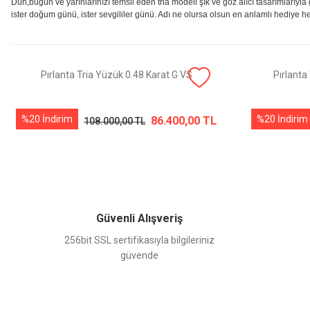
Dün,bugün ve yarınlarınızı temsil eden tria modeli şık ve göz alıcı tasarımlarıyla 
ister doğum günü, ister sevgililer günü. Adı ne olursa olsun en anlamlı hediye he
Pırlanta Tria Yüzük 0.48 Karat G VS
Pırlanta
%20 İndirim
%20 İndirim
86.400,00 TL
108.000,00 TL
Güvenli Alışveriş
256bit SSL sertifikasıyla bilgileriniz
güvende