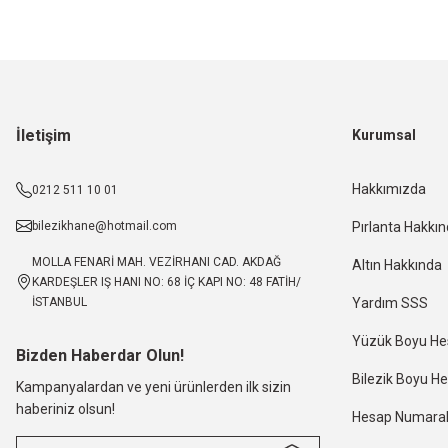
İletişim
Kurumsal
Hakkımızda
0212 511 10 01
bilezikhane@hotmail.com
Pırlanta Hakkı
MOLLA FENARİ MAH. VEZİRHANI CAD. AKDAĞ
Altın Hakkında
KARDEŞLER IŞ HANI NO: 68 İÇ KAPI NO: 48 FATİH/
İSTANBUL
Yardım SSS
Yüzük Boyu H
Bizden Haberdar Olun!
Bilezik Boyu 
Kampanyalardan ve yeni ürünlerden ilk sizin
haberiniz olsun!
Hesap Numaral