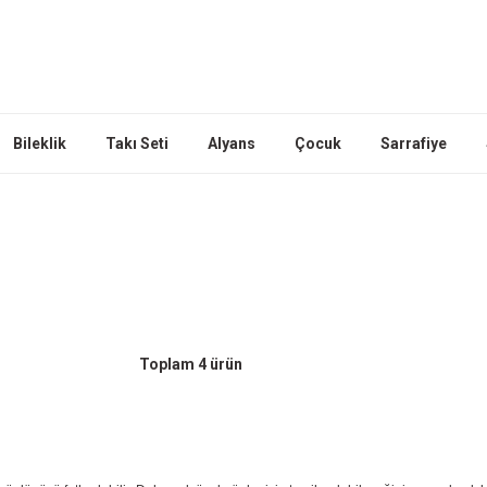
Bileklik
Takı Seti
Alyans
Çocuk
Sarrafiye
Toplam 4 ürün