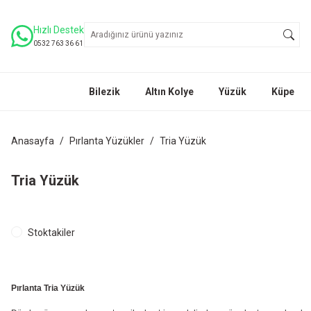
Hızlı Destek
0532 763 36 61
Bilezik
Altın Kolye
Yüzük
Küpe
Anasayfa
Pırlanta Yüzükler
Tria Yüzük
Tria Yüzük
Stoktakiler
Pırlanta Tria Yüzük