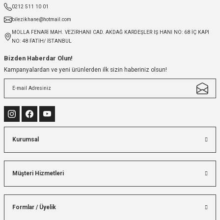
0212 511 10 01
bilezikhane@hotmail.com
MOLLA FENARİ MAH. VEZİRHANI CAD. AKDAĞ KARDEŞLER IŞ HANI NO: 68 İÇ KAPI
NO: 48 FATİH/ İSTANBUL
Bizden Haberdar Olun!
Kampanyalardan ve yeni ürünlerden ilk sizin haberiniz olsun!
Kurumsal
Müşteri Hizmetleri
Formlar / Üyelik