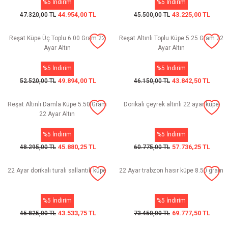
%5 İndirim
%5 İndirim
44.954,00 TL
43.225,00 TL
47.320,00 TL
45.500,00 TL
Reşat Küpe Üç Toplu 6.00 Gram 22
Reşat Altınlı Toplu Küpe 5.25 Gram 22
Ayar Altın
Ayar Altın
%5 İndirim
%5 İndirim
49.894,00 TL
43.842,50 TL
52.520,00 TL
46.150,00 TL
Reşat Altınlı Damla Küpe 5.50 Gram
Dorikalı çeyrek altınlı 22 ayar küpe
22 Ayar Altın
%5 İndirim
%5 İndirim
45.880,25 TL
57.736,25 TL
48.295,00 TL
60.775,00 TL
22 Ayar dorikalı turalı sallantılı küpe
22 Ayar trabzon hasır küpe 8.50 gram
%5 İndirim
%5 İndirim
43.533,75 TL
69.777,50 TL
45.825,00 TL
73.450,00 TL