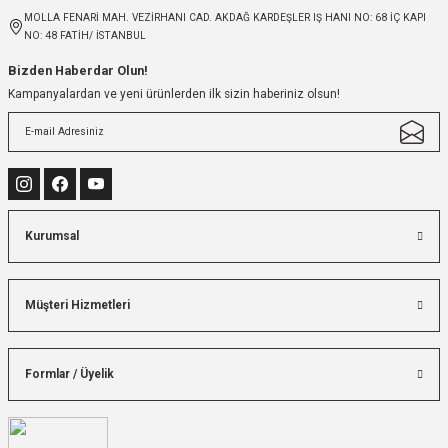
MOLLA FENARİ MAH. VEZİRHANI CAD. AKDAĞ KARDEŞLER IŞ HANI NO: 68 İÇ KAPI
NO: 48 FATİH/ İSTANBUL
Bizden Haberdar Olun!
Kampanyalardan ve yeni ürünlerden ilk sizin haberiniz olsun!
Kurumsal
Müşteri Hizmetleri
Formlar / Üyelik