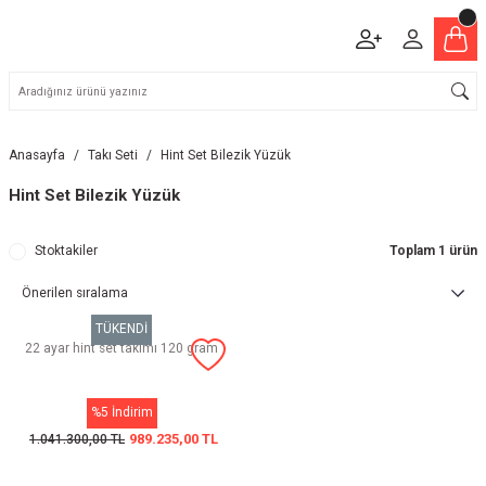
Anasayfa
Takı Seti
Hint Set Bilezik Yüzük
Hint Set Bilezik Yüzük
Stoktakiler
Toplam 1 ürün
TÜKENDİ
22 ayar hint set takımı 120 gram
%5 İndirim
989.235,00 TL
1.041.300,00 TL