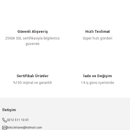
Güvenli Alışveriş
Hızlı Teslimat
256bit SSL sertifikasıyla bilgileriniz
Süper hızlı gönderi
güvende
Sertifikalı Ürünler
İade ve Değişim
%100 orijinal ve garantili
14 iş günü içerisinde
İletişim
0212 511 10 01
bilezikhane@hotmail.com