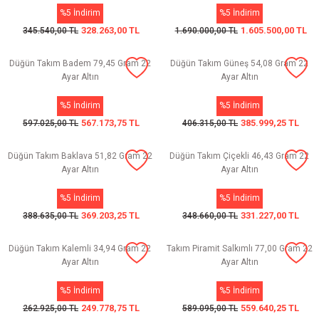
%5 İndirim
%5 İndirim
328.263,00 TL
1.605.500,00 TL
345.540,00 TL
1.690.000,00 TL
Düğün Takım Badem 79,45 Gram 22
Düğün Takım Güneş 54,08 Gram 22
Ayar Altın
Ayar Altın
%5 İndirim
%5 İndirim
567.173,75 TL
385.999,25 TL
597.025,00 TL
406.315,00 TL
Düğün Takım Baklava 51,82 Gram 22
Düğün Takım Çiçekli 46,43 Gram 22
Ayar Altın
Ayar Altın
%5 İndirim
%5 İndirim
369.203,25 TL
331.227,00 TL
388.635,00 TL
348.660,00 TL
Düğün Takım Kalemli 34,94 Gram 22
Takım Piramit Salkımlı 77,00 Gram 22
Ayar Altın
Ayar Altın
%5 İndirim
%5 İndirim
249.778,75 TL
559.640,25 TL
262.925,00 TL
589.095,00 TL