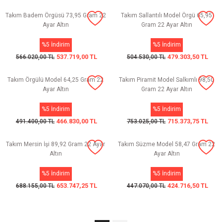
Takım Badem Örgüsü 73,95 Gram 22
Takım Sallantılı Model Örgü 65,95
Ayar Altın
Gram 22 Ayar Altın
%5 İndirim
%5 İndirim
537.719,00 TL
479.303,50 TL
566.020,00 TL
504.530,00 TL
Takım Örgülü Model 64,25 Gram 22
Takım Piramit Model Salkımlı 98,50
Ayar Altın
Gram 22 Ayar Altın
%5 İndirim
%5 İndirim
466.830,00 TL
715.373,75 TL
491.400,00 TL
753.025,00 TL
Takım Mersin İşi 89,92 Gram 22 Ayar
Takım Süzme Model 58,47 Gram 22
Altın
Ayar Altın
%5 İndirim
%5 İndirim
653.747,25 TL
424.716,50 TL
688.155,00 TL
447.070,00 TL