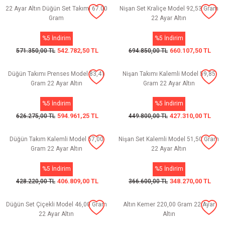
22 Ayar Altın Düğün Set Takımı 67.00
Nişan Set Kraliçe Model 92,53 Gram
Gram
22 Ayar Altın
%5 İndirim
%5 İndirim
542.782,50 TL
660.107,50 TL
571.350,00 TL
694.850,00 TL
Düğün Takımı Prenses Model 83,41
Nişan Takımı Kalemli Model 59,85
Gram 22 Ayar Altın
Gram 22 Ayar Altın
%5 İndirim
%5 İndirim
594.961,25 TL
427.310,00 TL
626.275,00 TL
449.800,00 TL
Düğün Takım Kalemli Model 57,00
Nişan Set Kalemli Model 51,50 Gram
Gram 22 Ayar Altın
22 Ayar Altın
%5 İndirim
%5 İndirim
406.809,00 TL
348.270,00 TL
428.220,00 TL
366.600,00 TL
Düğün Set Çiçekli Model 46,00 Gram
Altın Kemer 220,00 Gram 22 Ayar
22 Ayar Altın
Altın