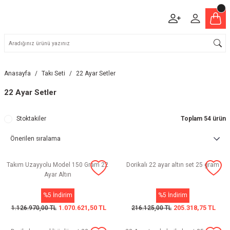
Anasayfa
Takı Seti
22 Ayar Setler
22 Ayar Setler
Stoktakiler
Toplam 54 ürün
Takım Uzayyolu Model 150 Gram 22
Dorikalı 22 ayar altın set 25 gram
Ayar Altın
%5 İndirim
%5 İndirim
1.070.621,50 TL
205.318,75 TL
1.126.970,00 TL
216.125,00 TL