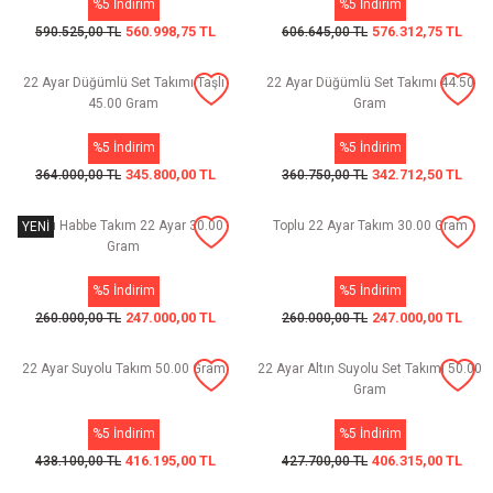
%5 İndirim
%5 İndirim
560.998,75 TL
576.312,75 TL
590.525,00 TL
606.645,00 TL
22 Ayar Düğümlü Set Takımı Taşlı
22 Ayar Düğümlü Set Takımı 44.50
45.00 Gram
Gram
%5 İndirim
%5 İndirim
345.800,00 TL
342.712,50 TL
364.000,00 TL
360.750,00 TL
Toplu Habbe Takım 22 Ayar 30.00
Toplu 22 Ayar Takım 30.00 Gram
YENİ
Gram
%5 İndirim
%5 İndirim
247.000,00 TL
247.000,00 TL
260.000,00 TL
260.000,00 TL
22 Ayar Suyolu Takım 50.00 Gram
22 Ayar Altın Suyolu Set Takımı 50.00
Gram
%5 İndirim
%5 İndirim
416.195,00 TL
406.315,00 TL
438.100,00 TL
427.700,00 TL