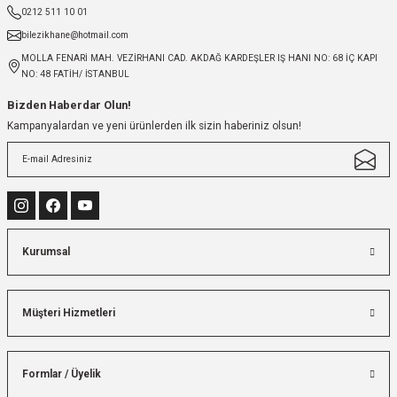
0212 511 10 01
bilezikhane@hotmail.com
MOLLA FENARİ MAH. VEZİRHANI CAD. AKDAĞ KARDEŞLER IŞ HANI NO: 68 İÇ KAPI
NO: 48 FATİH/ İSTANBUL
Bizden Haberdar Olun!
Kampanyalardan ve yeni ürünlerden ilk sizin haberiniz olsun!
Kurumsal
Müşteri Hizmetleri
Formlar / Üyelik