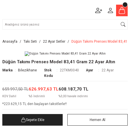
Anasayfa
Takı Seti
22 Ayar Setler
Düğün Takımı Prenses Model 83,41 G
Düğün Takımı Prenses Model 83,41 Gram 22 Ayar Altın
Marka
Bilezikhane
Stok
22TKM0040
Ayar
22 Ayar
Kodu
659.997,50 TL
626.997,63 TL
608.187,70 TL
KDV Dahil
%5 İndirimli
%3,00 havale indirimi
*223.629,15 TL den başlayan taksitlerle!!
Sepete Ekle
Hemen Al