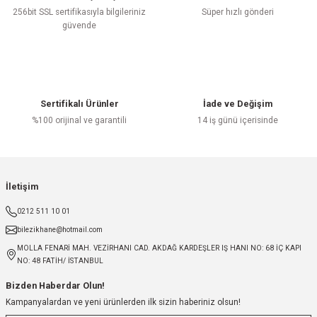
256bit SSL sertifikasıyla bilgileriniz
Süper hızlı gönderi
güvende
Sertifikalı Ürünler
İade ve Değişim
%100 orijinal ve garantili
14 iş günü içerisinde
İletişim
0212 511 10 01
bilezikhane@hotmail.com
MOLLA FENARİ MAH. VEZİRHANI CAD. AKDAĞ KARDEŞLER IŞ HANI NO: 68 İÇ KAPI
NO: 48 FATİH/ İSTANBUL
Bizden Haberdar Olun!
Kampanyalardan ve yeni ürünlerden ilk sizin haberiniz olsun!