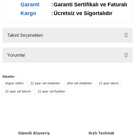
Garanti
:
Garanti Sertifikalı ve Faturalı
Kargo
:
Ücretsiz ve Sigortalıdır
Taksit Seçenekleri
Yorumlar
Etiketler :
düğün setleri
22 ayar set modelleri
altın set modelleri
22 ayar takım
Bu ürüne ilk yorumu siz yapın!
22 ayar set takımı
22 ayar set fiyatları
Yorum Yaz
Güvenli Alışveriş
Hızlı Teslimat