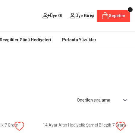
Üye Ol
Üye Girişi
Sepetim
Sevgililer Günü Hediyeleri
Pırlanta Yüzükler
zik 7 Gram
14 Ayar Altın Hediyelik Şarnel Bilezik 7 Gram