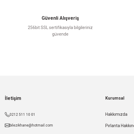
Güvenli Alışveriş
256bit SSL sertifikasıyla bilgileriniz
güvende
İletişim
Kurumsal
Hakkımızda
0212 511 10 01
bilezikhane@hotmail.com
Pırlanta Hakkı