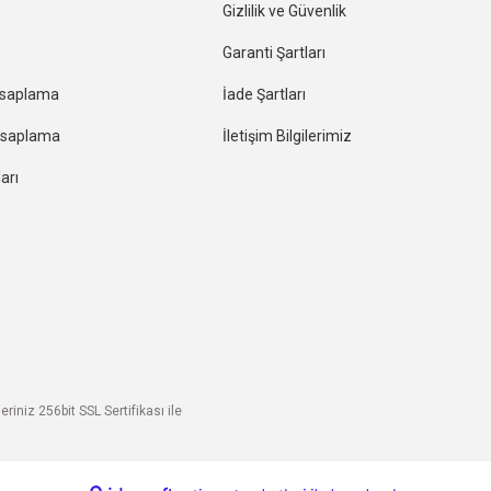
Gizlilik ve Güvenlik
Garanti Şartları
esaplama
İade Şartları
Hesaplama
İletişim Bilgilerimiz
arı
riniz 256bit SSL Sertifikası ile