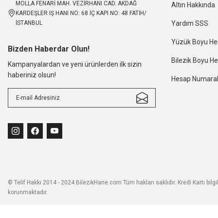
MOLLA FENARİ MAH. VEZİRHANI CAD. AKDAĞ
Altın Hakkında
KARDEŞLER IŞ HANI NO: 68 İÇ KAPI NO: 48 FATİH/
İSTANBUL
Yardım SSS
Yüzük Boyu H
Bizden Haberdar Olun!
Bilezik Boyu 
Kampanyalardan ve yeni ürünlerden ilk sizin
haberiniz olsun!
Hesap Numaral
© Telif Hakkı 2014 - 2024 BilezikHane.com Tüm hakları saklıdır. Kredi Kartı bilgile
korunmaktadır.