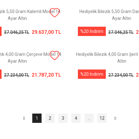
ezik 5,50 Gram Kalemli Model 14
Hediyelik Bilezik 5,50 Gram D
Ayar Altın
Ayar Altın
%20 İndirim
29.637,00 TL
2
37.046,25 TL
37.046,25 TL
ezik 4,00 Gram Çerçeve Model 14
Hediyelik Bilezik 4,00 Gram Şeri
Ayar Altın
Altın
%20 İndirim
21.787,20 TL
2
27.234,00 TL
27.234,00 TL
1
2
3
4
..
12