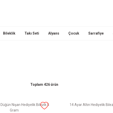
Bileklik
Takı Seti
Alyans
Çocuk
Sarrafiye
Toplam 426 ürün
 Düğün Nişan Hediyelik Bilezik 5
14 Ayar Altın Hediyelik Bile
Gram