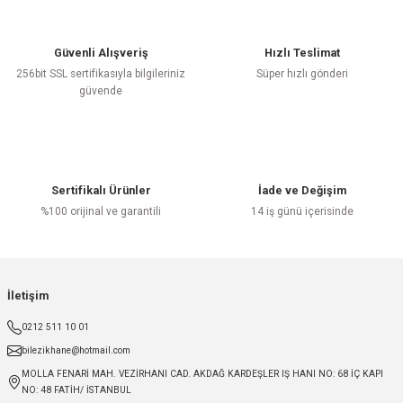
Güvenli Alışveriş
Hızlı Teslimat
256bit SSL sertifikasıyla bilgileriniz
Süper hızlı gönderi
güvende
Sertifikalı Ürünler
İade ve Değişim
%100 orijinal ve garantili
14 iş günü içerisinde
İletişim
0212 511 10 01
bilezikhane@hotmail.com
MOLLA FENARİ MAH. VEZİRHANI CAD. AKDAĞ KARDEŞLER IŞ HANI NO: 68 İÇ KAPI
NO: 48 FATİH/ İSTANBUL