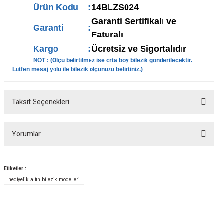
Ürün Kodu
:
14BLZS024
Garanti Sertifikalı ve
Garanti
:
Faturalı
Kargo
:
Ücretsiz ve Sigortalıdır
NOT : (Ölçü belirtilmez ise orta boy bilezik gönderilecektir.
Lütfen mesaj yolu ile bilezik ölçünüzü belirtiniz.)
Taksit Seçenekleri
Yorumlar
Etiketler :
hediyelik altın bilezik modelleri
Bu ürüne ilk yorumu siz yapın!
Yorum Yaz