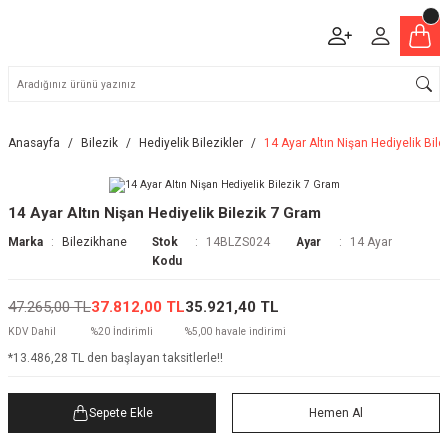
Anasayfa
Bilezik
Hediyelik Bilezikler
14 Ayar Altın Nişan Hediyelik Bil
14 Ayar Altın Nişan Hediyelik Bilezik 7 Gram
Marka
Bilezikhane
Stok
14BLZS024
Ayar
14 Ayar
Kodu
47.265,00 TL
37.812,00 TL
35.921,40 TL
KDV Dahil
%20 İndirimli
%5,00 havale indirimi
*13.486,28 TL den başlayan taksitlerle!!
Sepete Ekle
Hemen Al