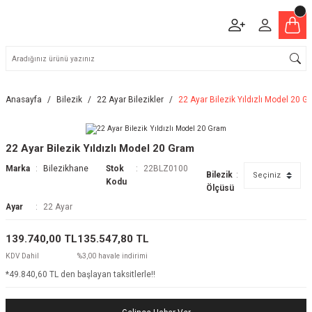
Anasayfa
Bilezik
22 Ayar Bilezikler
22 Ayar Bilezik Yıldızlı Model 20 G
22 Ayar Bilezik Yıldızlı Model 20 Gram
Marka
Bilezikhane
Stok
22BLZ0100
Bilezik
Kodu
Ölçüsü
Ayar
22 Ayar
139.740,00 TL
135.547,80 TL
KDV Dahil
%3,00 havale indirimi
*49.840,60 TL den başlayan taksitlerle!!