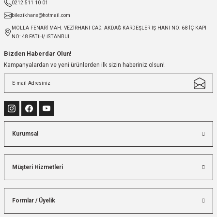
0212 511 10 01
bilezikhane@hotmail.com
MOLLA FENARİ MAH. VEZİRHANI CAD. AKDAĞ KARDEŞLER IŞ HANI NO: 68 İÇ KAPI
NO: 48 FATİH/ İSTANBUL
Bizden Haberdar Olun!
Kampanyalardan ve yeni ürünlerden ilk sizin haberiniz olsun!
Kurumsal
Müşteri Hizmetleri
Formlar / Üyelik