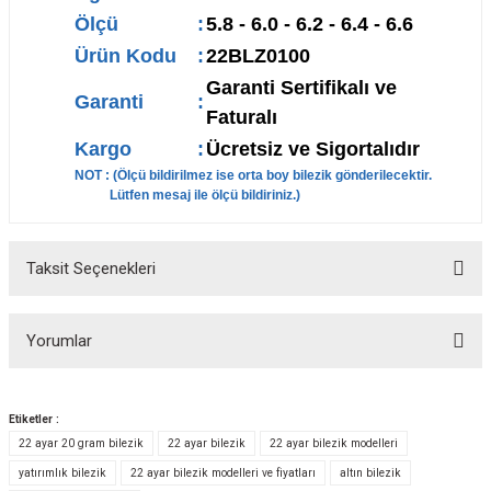
Ölçü
:
5.8 - 6.0 - 6.2 - 6.4 - 6.6
Ürün Kodu
:
22BLZ0100
Garanti Sertifikalı ve
Garanti
:
Faturalı
Kargo
:
Ücretsiz ve Sigortalıdır
NOT : (Ölçü bildirilmez ise orta boy bilezik gönderilecektir.
Lütfen mesaj ile ölçü bildiriniz.)
Taksit Seçenekleri
Yorumlar
Etiketler :
22 ayar 20 gram bilezik
22 ayar bilezik
22 ayar bilezik modelleri
Bu ürüne ilk yorumu siz yapın!
yatırımlık bilezik
22 ayar bilezik modelleri ve fiyatları
altın bilezik