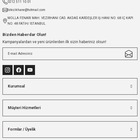
0212 511 10 01
bilezikhane@hotmail.com
MOLLA FENARİ MAH. VEZİRHANI CAD. AKDAĞ KARDEŞLER IŞ HANI NO: 68 İÇ KAPI
NO: 48 FATİH/ İSTANBUL
Bizden Haberdar Olun!
Kampanyalardan ve yeni ürünlerden ilk sizin haberiniz olsun!
Kurumsal
Müşteri Hizmetleri
Formlar / Üyelik