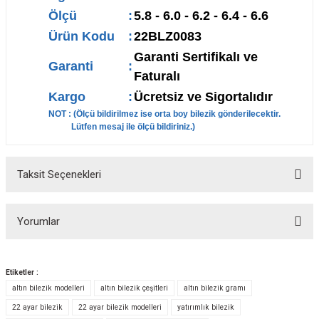
Ölçü
:
5.8 - 6.0 - 6.2 - 6.4 - 6.6
Ürün Kodu
:
22BLZ0083
Garanti Sertifikalı ve
Garanti
:
Faturalı
Kargo
:
Ücretsiz ve Sigortalıdır
NOT : (Ölçü bildirilmez ise orta boy bilezik gönderilecektir.
Lütfen mesaj ile ölçü bildiriniz.)
Taksit Seçenekleri
Yorumlar
Etiketler :
altın bilezik modelleri
altın bilezik çeşitleri
altın bilezik gramı
Bu ürüne ilk yorumu siz yapın!
22 ayar bilezik
22 ayar bilezik modelleri
yatırımlık bilezik