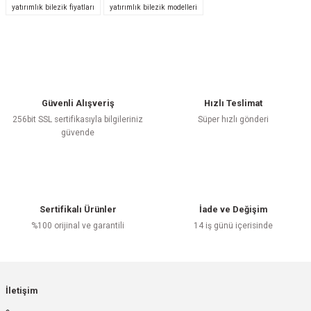
yatırımlık bilezik fiyatları
yatırımlık bilezik modelleri
Yorum Yaz
Güvenli Alışveriş
Hızlı Teslimat
256bit SSL sertifikasıyla bilgileriniz
Süper hızlı gönderi
güvende
Sertifikalı Ürünler
İade ve Değişim
%100 orijinal ve garantili
14 iş günü içerisinde
İletişim