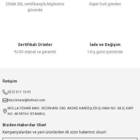
256bit SSL sertifikasıyla bilgileriniz
Süper hızlı gönderi
güvende
Sertifikalı Ürünler
İade ve Değişim
%100 orijinal ve garantili
14 iş günü içerisinde
İletişim
0212 511 10 01
bilezikhane@hotmail.com
MOLLA FENARİ MAH. VEZİRHANI CAD. AKDAĞ KARDEŞLER IŞ HANI NO: 68 İÇ KAPI
NO: 48 FATİH/ İSTANBUL
Bizden Haberdar Olun!
Kampanyalardan ve yeni ürünlerden ilk sizin haberiniz olsun!