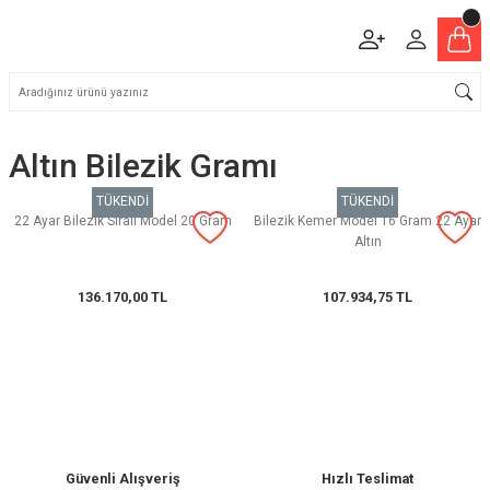
Altın Bilezik Gramı
TÜKENDİ
TÜKENDİ
22 Ayar Bilezik Sıralı Model 20 Gram
Bilezik Kemer Model 16 Gram 22 Ayar
Altın
136.170,00 TL
107.934,75 TL
Güvenli Alışveriş
Hızlı Teslimat