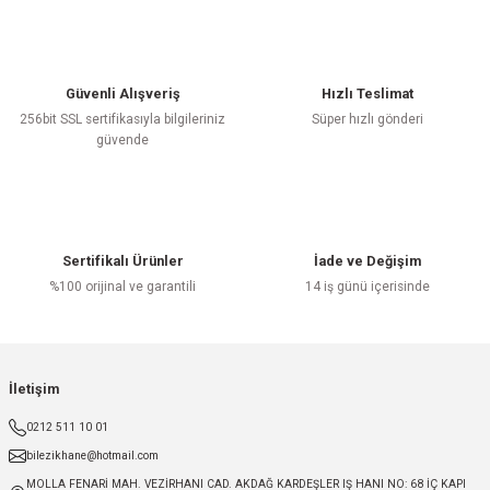
Güvenli Alışveriş
Hızlı Teslimat
256bit SSL sertifikasıyla bilgileriniz
Süper hızlı gönderi
güvende
Sertifikalı Ürünler
İade ve Değişim
%100 orijinal ve garantili
14 iş günü içerisinde
İletişim
0212 511 10 01
bilezikhane@hotmail.com
MOLLA FENARİ MAH. VEZİRHANI CAD. AKDAĞ KARDEŞLER IŞ HANI NO: 68 İÇ KAPI