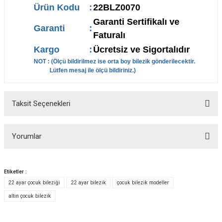
Ürün Kodu
:
22BLZ0070
Garanti Sertifikalı ve
Garanti
:
Faturalı
Kargo
:
Ücretsiz ve Sigortalıdır
NOT : (Ölçü bildirilmez ise orta boy bilezik gönderilecektir.
Lütfen mesaj ile ölçü bildiriniz.)
Taksit Seçenekleri
Yorumlar
Etiketler :
22 ayar çocuk bileziği
22 ayar bilezik
çocuk bilezik modeller
Bu ürüne ilk yorumu siz yapın!
altın çocuk bilezik
Yorum Yaz