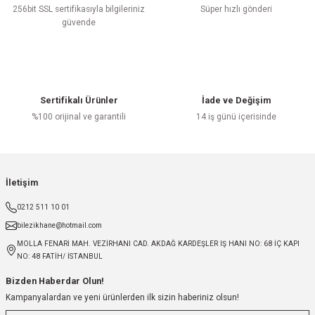
256bit SSL sertifikasıyla bilgileriniz
Süper hızlı gönderi
güvende
Sertifikalı Ürünler
İade ve Değişim
%100 orijinal ve garantili
14 iş günü içerisinde
İletişim
0212 511 10 01
bilezikhane@hotmail.com
MOLLA FENARİ MAH. VEZİRHANI CAD. AKDAĞ KARDEŞLER IŞ HANI NO: 68 İÇ KAPI
NO: 48 FATİH/ İSTANBUL
Bizden Haberdar Olun!
Kampanyalardan ve yeni ürünlerden ilk sizin haberiniz olsun!