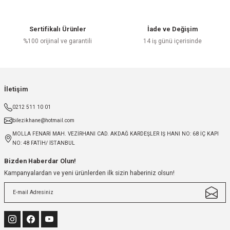
Sertifikalı Ürünler
İade ve Değişim
%100 orijinal ve garantili
14 iş günü içerisinde
İletişim
0212 511 10 01
bilezikhane@hotmail.com
MOLLA FENARİ MAH. VEZİRHANI CAD. AKDAĞ KARDEŞLER IŞ HANI NO: 68 İÇ KAPI
NO: 48 FATİH/ İSTANBUL
Bizden Haberdar Olun!
Kampanyalardan ve yeni ürünlerden ilk sizin haberiniz olsun!