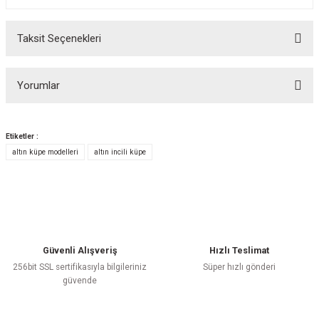
Taksit Seçenekleri
Yorumlar
Etiketler :
altın küpe modelleri
altın incili küpe
Bu ürüne ilk yorumu siz yapın!
Yorum Yaz
Güvenli Alışveriş
Hızlı Teslimat
256bit SSL sertifikasıyla bilgileriniz
Süper hızlı gönderi
güvende