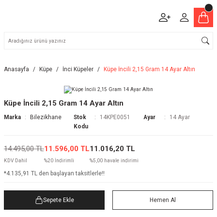
Anasayfa
Küpe
İnci Küpeler
Küpe İncili 2,15 Gram 14 Ayar Altın
Küpe İncili 2,15 Gram 14 Ayar Altın
Marka
Bilezikhane
Stok
14KPE0051
Ayar
14 Ayar
Kodu
14.495,00 TL
11.596,00 TL
11.016,20 TL
KDV Dahil
%20 İndirimli
%5,00 havale indirimi
*4.135,91 TL den başlayan taksitlerle!!
Sepete Ekle
Hemen Al