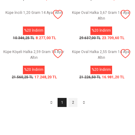
Küpe İncili 1,20 Gram 14 Ayar Altın
Küpe Oval Halka 3,67 Gram 14 Ayar
Altın
%20 İndirim
%20 İndirim
8.277,00 TL
23.709,60 TL
10.346,25 TL
29.637,00 TL
Küpe Köşeli Halka 2,59 Gram 14 Ayar
Küpe Oval Halka 2,55 Gram 14 Ayar
Altın
Altın
%20 İndirim
%20 İndirim
17.248,20 TL
16.981,20 TL
21.560,25 TL
21.226,50 TL
1
2