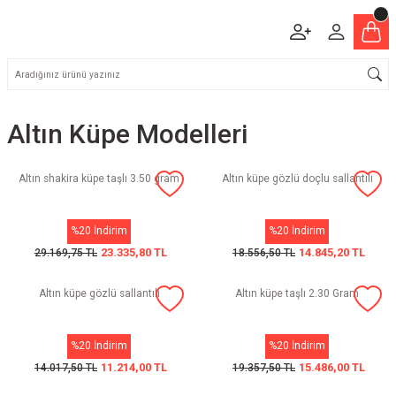
Altın Küpe Modelleri
Altın shakira küpe taşlı 3.50 gram
Altın küpe gözlü doçlu sallantılı
%20 İndirim
%20 İndirim
23.335,80 TL
14.845,20 TL
29.169,75 TL
18.556,50 TL
Altın küpe gözlü sallantılı
Altın küpe taşlı 2.30 Gram
%20 İndirim
%20 İndirim
11.214,00 TL
15.486,00 TL
14.017,50 TL
19.357,50 TL