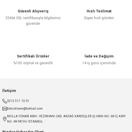
Güvenli Alışveriş
Hızlı Teslimat
256bit SSL sertifikasıyla bilgileriniz
Süper hızlı gönderi
güvende
Sertifikalı Ürünler
İade ve Değişim
%100 orijinal ve garantili
14 iş günü içerisinde
İletişim
0212 511 10 01
bilezikhane@hotmail.com
MOLLA FENARİ MAH. VEZİRHANI CAD. AKDAĞ KARDEŞLER IŞ HANI NO: 68 İÇ KAPI
NO: 48 FATİH/ İSTANBUL
Bizden Haberdar Olun!