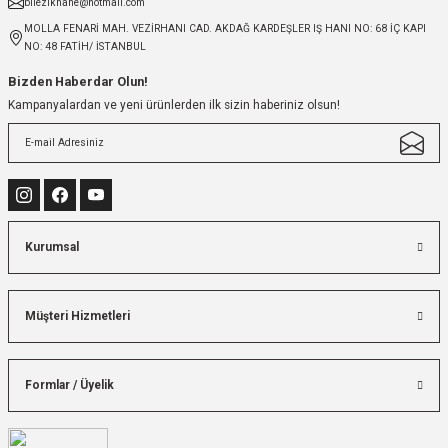
bilezikhane@hotmail.com
MOLLA FENARİ MAH. VEZİRHANI CAD. AKDAĞ KARDEŞLER IŞ HANI NO: 68 İÇ KAPI
NO: 48 FATİH/ İSTANBUL
Bizden Haberdar Olun!
Kampanyalardan ve yeni ürünlerden ilk sizin haberiniz olsun!
Kurumsal
Müşteri Hizmetleri
Formlar / Üyelik