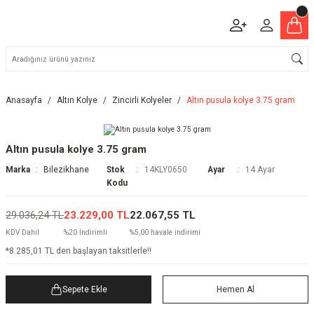
Anasayfa
Altın Kolye
Zincirli Kolyeler
Altın pusula kolye 3.75 gram
Altın pusula kolye 3.75 gram
Marka
Bilezikhane
Stok
14KLY0650
Ayar
14 Ayar
Kodu
29.036,24 TL
23.229,00 TL
22.067,55 TL
KDV Dahil
%20 İndirimli
%5,00 havale indirimi
*8.285,01 TL den başlayan taksitlerle!!
Sepete Ekle
Hemen Al