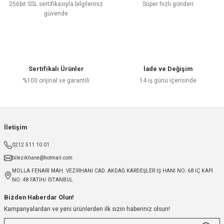
256bit SSL sertifikasıyla bilgileriniz
Süper hızlı gönderi
güvende
Sertifikalı Ürünler
İade ve Değişim
%100 orijinal ve garantili
14 iş günü içerisinde
İletişim
0212 511 10 01
bilezikhane@hotmail.com
MOLLA FENARİ MAH. VEZİRHANI CAD. AKDAĞ KARDEŞLER IŞ HANI NO: 68 İÇ KAPI
NO: 48 FATİH/ İSTANBUL
Bizden Haberdar Olun!
Kampanyalardan ve yeni ürünlerden ilk sizin haberiniz olsun!