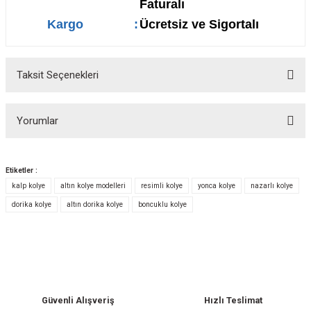
Faturalı
Kargo
:
Ücretsiz ve Sigortalı
Taksit Seçenekleri
Yorumlar
Etiketler :
kalp kolye
altın kolye modelleri
resimli kolye
yonca kolye
nazarlı kolye
Bu ürüne ilk yorumu siz yapın!
dorika kolye
altın dorika kolye
boncuklu kolye
Yorum Yaz
Güvenli Alışveriş
Hızlı Teslimat