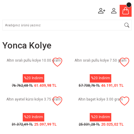
Yonca Kolye
Altın sıralı pullu kolye 10.00 gram
Altın sıralı pullu kolye 7.50 gram
%20 İndirim
%20 İndirim
61.409,98 TL
46.191,01 TL
76.762,48 TL
57.738,76 TL
Altın ayetel kürsi kolye 3.75 gram
Altın baget kolye 3.00 gram
%20 İndirim
%20 İndirim
25.097,99 TL
20.025,02 TL
31.372,49 TL
25.031,28 TL