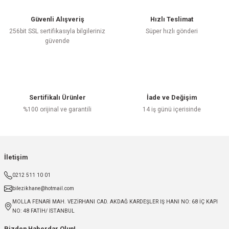
Güvenli Alışveriş
Hızlı Teslimat
256bit SSL sertifikasıyla bilgileriniz
Süper hızlı gönderi
güvende
Sertifikalı Ürünler
İade ve Değişim
%100 orijinal ve garantili
14 iş günü içerisinde
İletişim
0212 511 10 01
bilezikhane@hotmail.com
MOLLA FENARİ MAH. VEZİRHANI CAD. AKDAĞ KARDEŞLER IŞ HANI NO: 68 İÇ KAPI
NO: 48 FATİH/ İSTANBUL
Bizden Haberdar Olun!