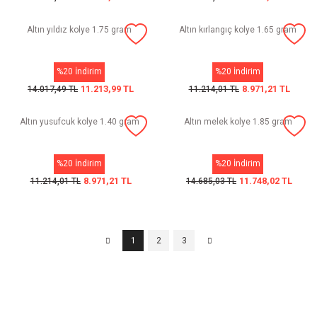
Altın yıldız kolye 1.75 gram
Altın kırlangıç kolye 1.65 gram
%20 İndirim
%20 İndirim
11.213,99 TL
8.971,21 TL
14.017,49 TL
11.214,01 TL
Altın yusufcuk kolye 1.40 gram
Altın melek kolye 1.85 gram
%20 İndirim
%20 İndirim
8.971,21 TL
11.748,02 TL
11.214,01 TL
14.685,03 TL
1
2
3