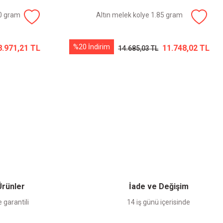
40 gram
Altın melek kolye 1.85 gram
%20 İndirim
8.971,21 TL
11.748,02 TL
14.685,03 TL
 Ürünler
İade ve Değişim
 garantili
14 iş günü içerisinde