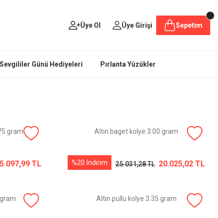
Üye Ol
Üye Girişi
Sepetim
Sevgililer Günü Hediyeleri
Pırlanta Yüzükler
.75 gram
Altın baget kolye 3.00 gram
%20 İndirim
5.097,99 TL
20.025,02 TL
25.031,28 TL
0 gram
Altın pullu kolye 3.35 gram