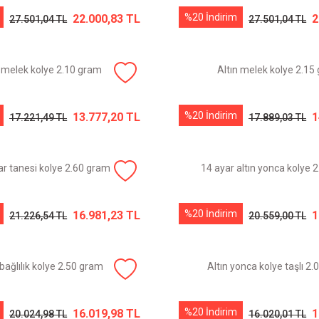
%20 İndirim
22.000,83 TL
2
27.501,04 TL
27.501,04 TL
n melek kolye 2.10 gram
Altın melek kolye 2.15
%20 İndirim
13.777,20 TL
1
17.221,49 TL
17.889,03 TL
kar tanesi kolye 2.60 gram
14 ayar altın yonca kolye 
%20 İndirim
16.981,23 TL
1
21.226,54 TL
20.559,00 TL
 bağlılık kolye 2.50 gram
Altın yonca kolye taşlı 2
%20 İndirim
16.019,98 TL
1
20.024,98 TL
16.020,01 TL