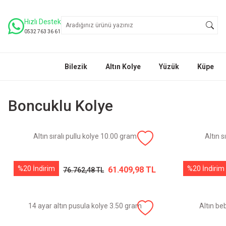
Hızlı Destek
0532 763 36 61
Bilezik
Altın Kolye
Yüzük
Küpe
Boncuklu Kolye
Altın sıralı pullu kolye 10.00 gram
Altın s
%20 İndirim
%20 İndirim
61.409,98 TL
76.762,48 TL
14 ayar altın pusula kolye 3.50 gram
Altın be