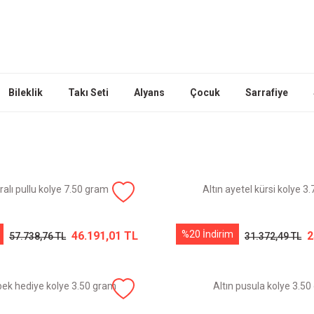
Bileklik
Takı Seti
Alyans
Çocuk
Sarrafiye
ıralı pullu kolye 7.50 gram
Altın ayetel kürsi kolye 3
%20 İndirim
46.191,01 TL
2
57.738,76 TL
31.372,49 TL
bek hediye kolye 3.50 gram
Altın pusula kolye 3.5