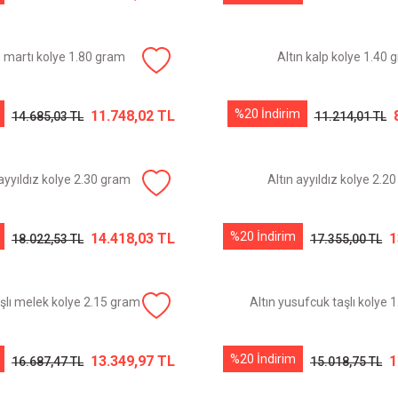
n martı kolye 1.80 gram
Altın kalp kolye 1.40 
%20 İndirim
11.748,02 TL
14.685,03 TL
11.214,01 TL
 ayyıldız kolye 2.30 gram
Altın ayyıldız kolye 2.2
%20 İndirim
14.418,03 TL
1
18.022,53 TL
17.355,00 TL
aşlı melek kolye 2.15 gram
Altın yusufcuk taşlı kolye 
%20 İndirim
13.349,97 TL
1
16.687,47 TL
15.018,75 TL