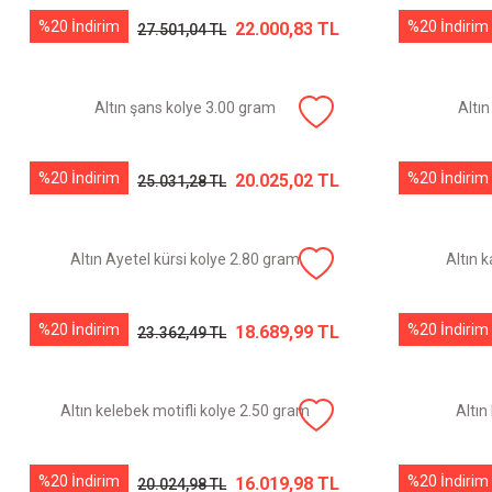
%20 İndirim
%20 İndirim
22.000,83 TL
27.501,04 TL
Altın şans kolye 3.00 gram
Altı
%20 İndirim
%20 İndirim
20.025,02 TL
25.031,28 TL
Altın Ayetel kürsi kolye 2.80 gram
Altın 
%20 İndirim
%20 İndirim
18.689,99 TL
23.362,49 TL
Altın kelebek motifli kolye 2.50 gram
Altın
%20 İndirim
%20 İndirim
16.019,98 TL
20.024,98 TL