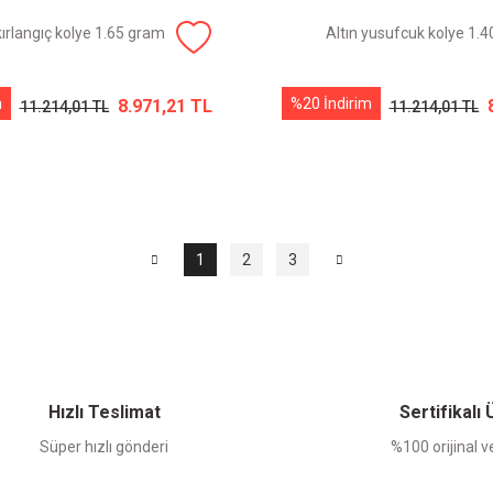
kırlangıç kolye 1.65 gram
Altın yusufcuk kolye 1.
m
%20 İndirim
8.971,21 TL
11.214,01 TL
11.214,01 TL
1
2
3
Hızlı Teslimat
Sertifikalı
Süper hızlı gönderi
%100 orijinal ve