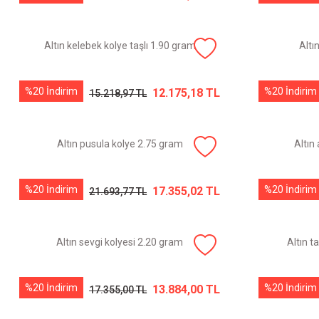
Altın kelebek kolye taşlı 1.90 gram
Altı
%20 İndirim
%20 İndirim
12.175,18 TL
15.218,97 TL
Altın pusula kolye 2.75 gram
Altın
%20 İndirim
%20 İndirim
17.355,02 TL
21.693,77 TL
Altın sevgi kolyesi 2.20 gram
Altın t
%20 İndirim
%20 İndirim
13.884,00 TL
17.355,00 TL