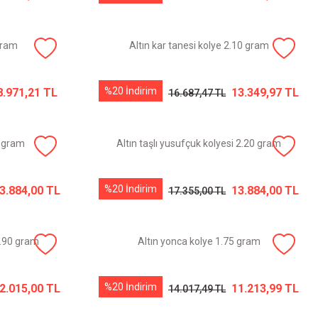
gram
Altın kar tanesi kolye 2.10 gram
%20 İndirim
8.971,21 TL
13.349,97 TL
16.687,47 TL
0 gram
Altın taşlı yusufçuk kolyesi 2.20 gram
%20 İndirim
3.884,00 TL
13.884,00 TL
17.355,00 TL
1.90 gram
Altın yonca kolye 1.75 gram
%20 İndirim
2.015,00 TL
11.213,99 TL
14.017,49 TL