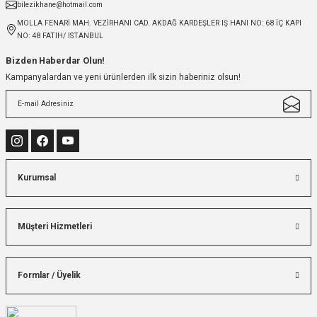
bilezikhane@hotmail.com
MOLLA FENARİ MAH. VEZİRHANI CAD. AKDAĞ KARDEŞLER IŞ HANI NO: 68 İÇ KAPI
NO: 48 FATİH/ İSTANBUL
Bizden Haberdar Olun!
Kampanyalardan ve yeni ürünlerden ilk sizin haberiniz olsun!
Kurumsal
Müşteri Hizmetleri
Formlar / Üyelik