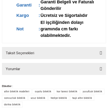
Garanti Belgeli ve Faturalı
Garanti
:
Gönderilir
Kargo
:
Ücretsiz ve Sigortalıdır
El işçiliğinden dolayı
Not
:
gramında cm farkı
olabilmektedir.
Taksit Seçenekleri
Yorumlar
Etiketler :
altın bileklik modelleri
suyolu bileklik
kar tanesi bileklik
yusufcuk bileklik
Bu ürüne ilk yorumu siz yapın!
sonsuzluk bileklik
ucuz bileklik
hediye bileklik
taşlı altın bileklik
dorika bileklik
Yorum Yaz