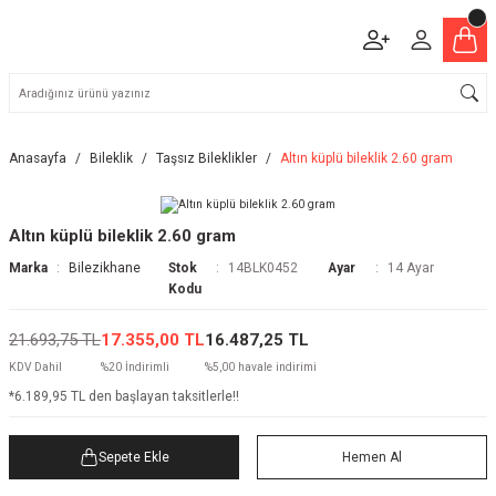
Anasayfa
Bileklik
Taşsız Bileklikler
Altın küplü bileklik 2.60 gram
Altın küplü bileklik 2.60 gram
Marka
Bilezikhane
Stok
14BLK0452
Ayar
14 Ayar
Kodu
21.693,75 TL
17.355,00 TL
16.487,25 TL
KDV Dahil
%20 İndirimli
%5,00 havale indirimi
*6.189,95 TL den başlayan taksitlerle!!
Sepete Ekle
Hemen Al