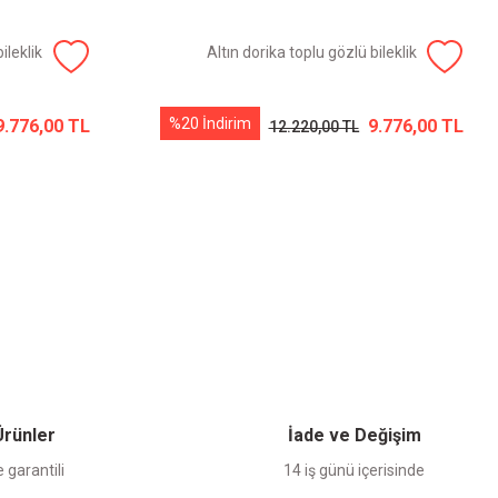
ileklik
Altın dorika toplu gözlü bileklik
%20 İndirim
9.776,00 TL
9.776,00 TL
12.220,00 TL
 Ürünler
İade ve Değişim
 garantili
14 iş günü içerisinde