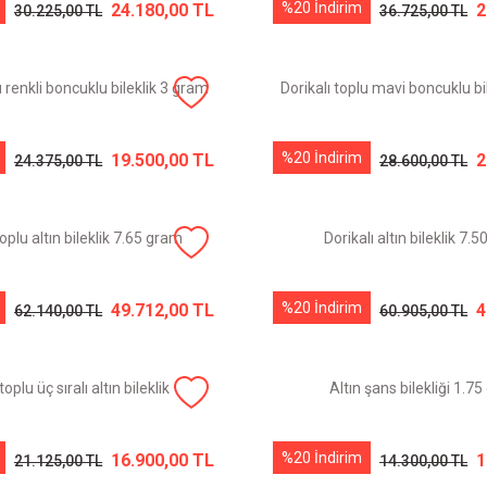
%20 İndirim
24.180,00 TL
2
30.225,00 TL
36.725,00 TL
u renkli boncuklu bileklik 3 gram
Dorikalı toplu mavi boncuklu bi
%20 İndirim
19.500,00 TL
2
24.375,00 TL
28.600,00 TL
toplu altın bileklik 7.65 gram
Dorikalı altın bileklik 7.
%20 İndirim
49.712,00 TL
4
62.140,00 TL
60.905,00 TL
oplu üç sıralı altın bileklik
Altın şans bilekliği 1.7
%20 İndirim
16.900,00 TL
1
21.125,00 TL
14.300,00 TL