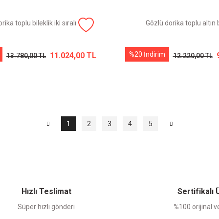
rika toplu bileklik iki sıralı
Gözlü dorika toplu altın b
%20 İndirim
11.024,00 TL
13.780,00 TL
12.220,00 TL
1
2
3
4
5
Hızlı Teslimat
Sertifikalı
Süper hızlı gönderi
%100 orijinal ve