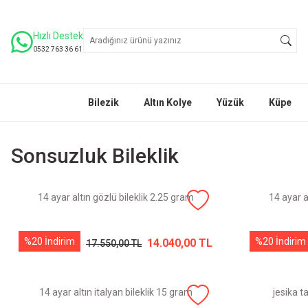
Hızlı Destek
0532 763 36 61
Bilezik
Altın Kolye
Yüzük
Küpe
Sonsuzluk Bileklik
14 ayar altın gözlü bileklik 2.25 gram
14 ayar a
%20 İndirim
%20 İndirim
14.040,00 TL
17.550,00 TL
14 ayar altın italyan bileklik 15 gram
jesika ta