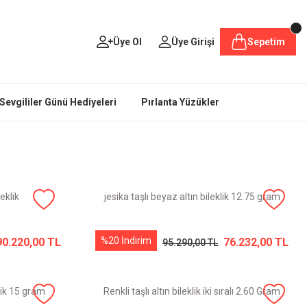
Üye Ol
Üye Girişi
Sepetim
Sevgililer Günü Hediyeleri
Pırlanta Yüzükler
eklik
jesika taşlı beyaz altın bileklik 12.75 gram
%20 İndirim
90.220,00 TL
76.232,00 TL
95.290,00 TL
klik 15 gram
Renkli taşlı altın bileklik iki sıralı 2.60 Gram