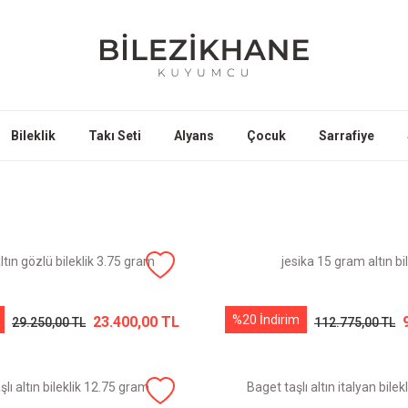
Bileklik
Takı Seti
Alyans
Çocuk
Sarrafiye
ltın gözlü bileklik 3.75 gram
jesika 15 gram altın bil
%20 İndirim
23.400,00 TL
29.250,00 TL
112.775,00 TL
şlı altın bileklik 12.75 gram
Baget taşlı altın italyan bile