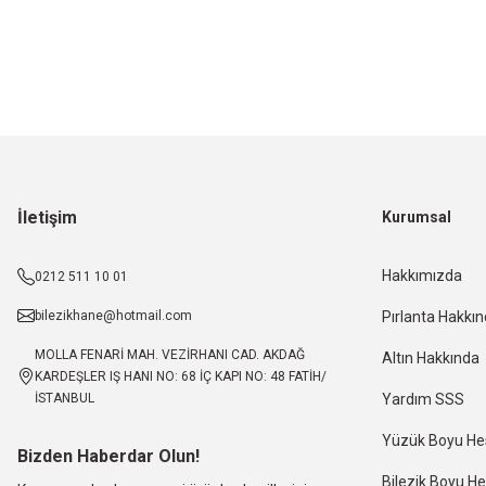
İletişim
Kurumsal
Hakkımızda
0212 511 10 01
bilezikhane@hotmail.com
Pırlanta Hakkı
MOLLA FENARİ MAH. VEZİRHANI CAD. AKDAĞ
Altın Hakkında
KARDEŞLER IŞ HANI NO: 68 İÇ KAPI NO: 48 FATİH/
İSTANBUL
Yardım SSS
Yüzük Boyu H
Bizden Haberdar Olun!
Bilezik Boyu 