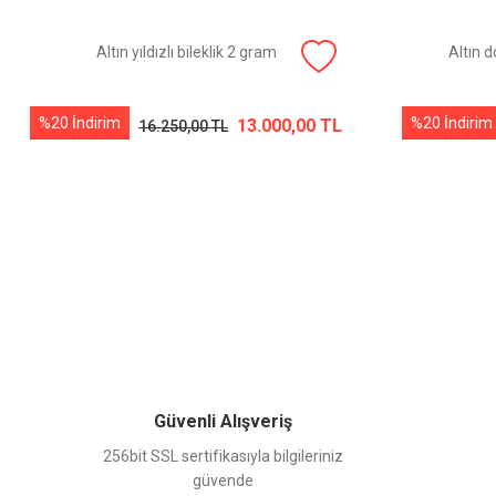
Altın yıldızlı bileklik 2 gram
Altın do
%20 İndirim
%20 İndirim
13.000,00 TL
16.250,00 TL
Güvenli Alışveriş
256bit SSL sertifikasıyla bilgileriniz
güvende