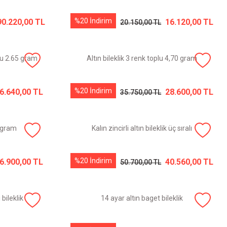
%20 İndirim
90.220,00 TL
16.120,00 TL
20.150,00 TL
plu 2.65 gram
Altın bileklik 3 renk toplu 4,70 gram
%20 İndirim
6.640,00 TL
28.600,00 TL
35.750,00 TL
0 gram
Kalın zincirli altın bileklik üç sıralı
%20 İndirim
6.900,00 TL
40.560,00 TL
50.700,00 TL
bileklik
14 ayar altın baget bileklik