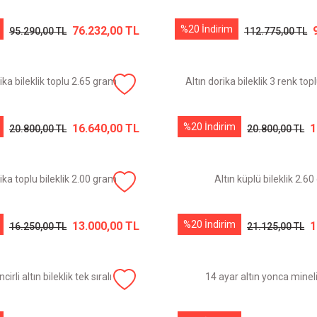
%20 İndirim
76.232,00 TL
95.290,00 TL
112.775,00 TL
rika bileklik toplu 2.65 gram
Altın dorika bileklik 3 renk to
%20 İndirim
16.640,00 TL
1
20.800,00 TL
20.800,00 TL
rika toplu bileklik 2.00 gram
Altın küplü bileklik 2.6
%20 İndirim
13.000,00 TL
1
16.250,00 TL
21.125,00 TL
ncirli altın bileklik tek sıralı
14 ayar altın yonca mineli 