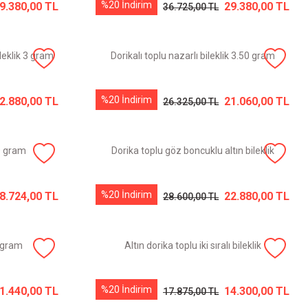
%20 İndirim
9.380,00 TL
29.380,00 TL
36.725,00 TL
leklik 3 gram
Dorikalı toplu nazarlı bileklik 3.50 gram
%20 İndirim
2.880,00 TL
21.060,00 TL
26.325,00 TL
50 gram
Dorika toplu göz boncuklu altın bileklik
%20 İndirim
8.724,00 TL
22.880,00 TL
28.600,00 TL
5 gram
Altın dorika toplu iki sıralı bileklik
%20 İndirim
1.440,00 TL
14.300,00 TL
17.875,00 TL