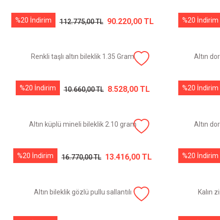
%20 İndirim
%20 İndirim
90.220,00 TL
112.775,00 TL
Renkli taşlı altın bileklik 1.35 Gram
Altın do
%20 İndirim
%20 İndirim
8.528,00 TL
10.660,00 TL
Altın küplü mineli bileklik 2.10 gram
Altın do
%20 İndirim
%20 İndirim
13.416,00 TL
16.770,00 TL
Altın bileklik gözlü pullu sallantılı
Kalın zi