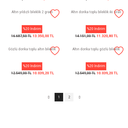
Altın yıldızlı bileklik 2 gram
Altın dorika toplu bileklik iki sıralı
%20 İndirim
%20 İndirim
13.350,00 TL
11.320,80 TL
16.687,50 TL
14.151,00 TL
Gözlü dorika toplu altın bileklik
Altın dorika toplu gözlü bileklik
%20 İndirim
%20 İndirim
10.039,20 TL
10.039,20 TL
12.549,00 TL
12.549,00 TL
1
2