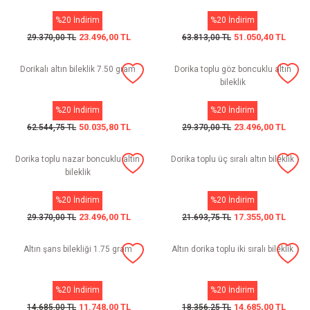
%20 İndirim
%20 İndirim
23.496,00 TL
51.050,40 TL
29.370,00 TL
63.813,00 TL
Dorikalı altın bileklik 7.50 gram
Dorika toplu göz boncuklu altın
bileklik
%20 İndirim
%20 İndirim
50.035,80 TL
23.496,00 TL
62.544,75 TL
29.370,00 TL
Dorika toplu nazar boncuklu altın
Dorika toplu üç sıralı altın bileklik
bileklik
%20 İndirim
%20 İndirim
23.496,00 TL
17.355,00 TL
29.370,00 TL
21.693,75 TL
Altın şans bilekliği 1.75 gram
Altın dorika toplu iki sıralı bileklik
%20 İndirim
%20 İndirim
11.748,00 TL
14.685,00 TL
14.685,00 TL
18.356,25 TL