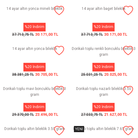
14 ayar altın yonca mineli bileklik
14 ayar altın baget bileklik
%20 İndirim
%20 İndirim
30.171,00 TL
30.171,00 TL
37.713,75 TL
37.713,75 TL
14 ayar altın yonca bileklik
Dorikalı toplu renkli boncuklu bileklik 3
gram
%20 İndirim
%20 İndirim
30.705,00 TL
20.025,00 TL
38.381,25 TL
25.031,25 TL
Dorikalı toplu mavi boncuklu bileklik 3
Dorikalı toplu nazarlı bileklik 3.50
gram
gram
%20 İndirim
%20 İndirim
23.496,00 TL
21.627,00 TL
29.370,00 TL
27.033,75 TL
Dorikalı toplu altın bileklik 3.50 gram
Dorikalı toplu altın bileklik 7.65 gram
YENİ