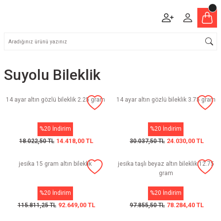
Suyolu Bileklik
14 ayar altın gözlü bileklik 2.25 gram
14 ayar altın gözlü bileklik 3.75 gram
%20 İndirim
%20 İndirim
14.418,00 TL
24.030,00 TL
18.022,50 TL
30.037,50 TL
jesika 15 gram altın bileklik
jesika taşlı beyaz altın bileklik 12.75
gram
%20 İndirim
%20 İndirim
92.649,00 TL
78.284,40 TL
115.811,25 TL
97.855,50 TL