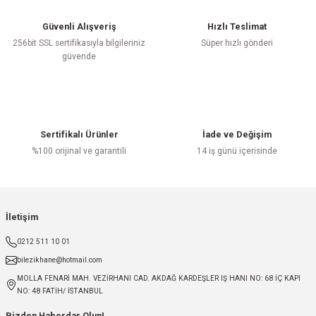
Güvenli Alışveriş
Hızlı Teslimat
256bit SSL sertifikasıyla bilgileriniz
Süper hızlı gönderi
güvende
Sertifikalı Ürünler
İade ve Değişim
%100 orijinal ve garantili
14 iş günü içerisinde
İletişim
0212 511 10 01
bilezikhane@hotmail.com
MOLLA FENARİ MAH. VEZİRHANI CAD. AKDAĞ KARDEŞLER IŞ HANI NO: 68 İÇ KAPI
NO: 48 FATİH/ İSTANBUL
Bizden Haberdar Olun!