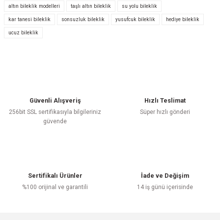
altın bileklik modelleri
taşlı altın bileklik
su yolu bileklik
Bu ürüne ilk yorumu siz yapın!
kar tanesi bileklik
sonsuzluk bileklik
yusufcuk bileklik
hediye bileklik
ucuz bileklik
Yorum Yaz
Güvenli Alışveriş
Hızlı Teslimat
256bit SSL sertifikasıyla bilgileriniz
Süper hızlı gönderi
güvende
Sertifikalı Ürünler
İade ve Değişim
%100 orijinal ve garantili
14 iş günü içerisinde