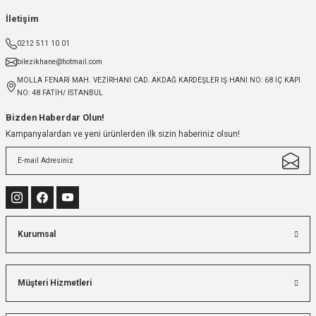
İletişim
0212 511 10 01
bilezikhane@hotmail.com
MOLLA FENARİ MAH. VEZİRHANI CAD. AKDAĞ KARDEŞLER IŞ HANI NO: 68 İÇ KAPI
NO: 48 FATİH/ İSTANBUL
Bizden Haberdar Olun!
Kampanyalardan ve yeni ürünlerden ilk sizin haberiniz olsun!
Kurumsal
Müşteri Hizmetleri