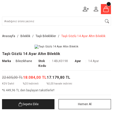
Anasayfa
Bileklik
Taşlı Bileklikler
Taşlı Gözlü 14 Ayar Altın Bileklik
Taşlı Gözlü 14 Ayar Altın Bileklik
Marka
Bilezikhane
Stok
14BLK0198
Ayar
14 Ayar
Kodu
22.605,00 TL
18.084,00 TL
17.179,80 TL
KDV Dahil
%20 İndirimli
%5,00 havale indirimi
*6.449,96 TL den başlayan taksitlerle!!
Sepete Ekle
Hemen Al