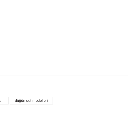
arı
düğün set modelleri