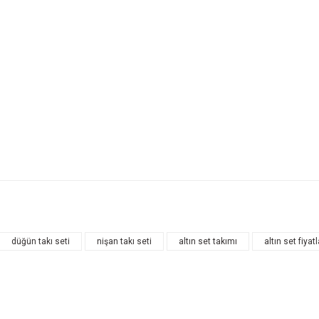
düğün takı seti
nişan takı seti
altın set takımı
altın set fiyatl
Bu ürüne ilk yorumu siz yapın!
Yorum Yaz