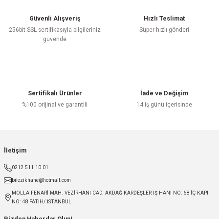
Güvenli Alışveriş
Hızlı Teslimat
256bit SSL sertifikasıyla bilgileriniz
Süper hızlı gönderi
güvende
Sertifikalı Ürünler
İade ve Değişim
%100 orijinal ve garantili
14 iş günü içerisinde
İletişim
0212 511 10 01
bilezikhane@hotmail.com
MOLLA FENARİ MAH. VEZİRHANI CAD. AKDAĞ KARDEŞLER IŞ HANI NO: 68 İÇ KAPI
NO: 48 FATİH/ İSTANBUL
Bizden Haberdar Olun!