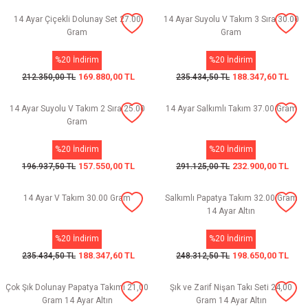
14 Ayar Çiçekli Dolunay Set 27.00
14 Ayar Suyolu V Takım 3 Sıra 30.00
Gram
Gram
%20 İndirim
%20 İndirim
169.880,00 TL
188.347,60 TL
212.350,00 TL
235.434,50 TL
14 Ayar Suyolu V Takım 2 Sıra 25.00
14 Ayar Salkımlı Takım 37.00 Gram
Gram
%20 İndirim
%20 İndirim
157.550,00 TL
232.900,00 TL
196.937,50 TL
291.125,00 TL
14 Ayar V Takım 30.00 Gram
Salkımlı Papatya Takım 32.00 Gram
14 Ayar Altın
%20 İndirim
%20 İndirim
188.347,60 TL
198.650,00 TL
235.434,50 TL
248.312,50 TL
Çok Şık Dolunay Papatya Takımi 21,00
Şık ve Zarif Nişan Takı Seti 24,00
Gram 14 Ayar Altın
Gram 14 Ayar Altın