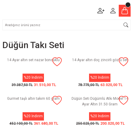
Düğün Takı Seti
14 Ayar altın set nazar boncuklu
14 Ayar altın doç zincirli gözlü set
%20 İndirim
%20 İndirim
31.510,00 TL
63.020,00 TL
39.387,50 TL
78.775,00 TL
Gurmet taşlı altın takım 60 gram
Düğün Seti Düğümlü Atkı Model 14
Ayar Altın 31.50 Gram
%20 İndirim
%20 İndirim
361.680,00 TL
200.020,00 TL
452.100,00 TL
250.025,00 TL