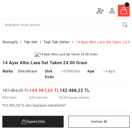
Anasayfa
Takı Seti
Taşlı Takı Setleri
14 Ayar Altın Lava Set Takım 24.0
14 Ayar Altın Lava Set Takım 24.00 Gram
Marka
Bilezikhane
Stok
14TKM0066
Ayar
14 Ayar
Kodu
187.484,50 TL
149.987,60 TL
142.488,22 TL
KDV Dahil
%20 İndirimli
%5,00 havale indirimi
*53.495,58 TL den başlayan taksitlerle!!
Sepete Ekle
Hemen Al