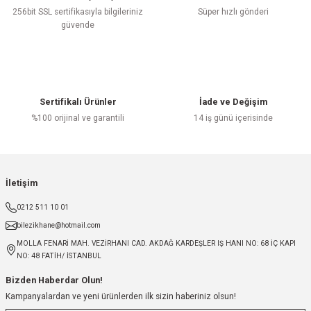
256bit SSL sertifikasıyla bilgileriniz
Süper hızlı gönderi
güvende
Sertifikalı Ürünler
İade ve Değişim
%100 orijinal ve garantili
14 iş günü içerisinde
İletişim
0212 511 10 01
bilezikhane@hotmail.com
MOLLA FENARİ MAH. VEZİRHANI CAD. AKDAĞ KARDEŞLER IŞ HANI NO: 68 İÇ KAPI
NO: 48 FATİH/ İSTANBUL
Bizden Haberdar Olun!
Kampanyalardan ve yeni ürünlerden ilk sizin haberiniz olsun!