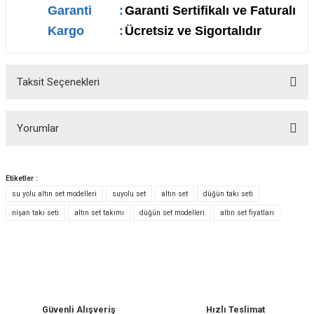
Garanti
:
Garanti Sertifikalı ve Faturalı
Kargo
:
Ücretsiz ve Sigortalıdır
Taksit Seçenekleri
Yorumlar
Etiketler :
su yolu altın set modelleri
suyolu set
altın set
düğün takı seti
Bu ürüne ilk yorumu siz yapın!
nişan takı seti
altın set takımı
düğün set modelleri
altın set fiyatları
Yorum Yaz
Güvenli Alışveriş
Hızlı Teslimat