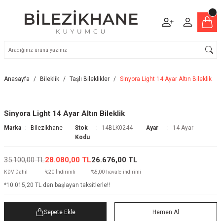
Anasayfa
Bileklik
Taşlı Bileklikler
Sinyora Light 14 Ayar Altın Bileklik
Sinyora Light 14 Ayar Altın Bileklik
Marka
Bilezikhane
Stok
14BLK0244
Ayar
14 Ayar
Kodu
35.100,00 TL
28.080,00 TL
26.676,00 TL
KDV Dahil
%20 İndirimli
%5,00 havale indirimi
*10.015,20 TL den başlayan taksitlerle!!
Sepete Ekle
Hemen Al