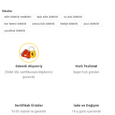
Etiketler :
altın bileklik modelleri
taşlı altın bileklik
su yolu bileklik
Bu ürüne ilk yorumu siz yapın!
kar tanesi bileklik
sonsuzluk bileklik
hediye bileklik
ucuz bileklik
yusufcuk bileklik
Yorum Yaz
Güvenli Alışveriş
Hızlı Teslimat
256bit SSL sertifikasıyla bilgileriniz
Süper hızlı gönderi
güvende
Sertifikalı Ürünler
İade ve Değişim
%100 orijinal ve garantili
14 iş günü içerisinde