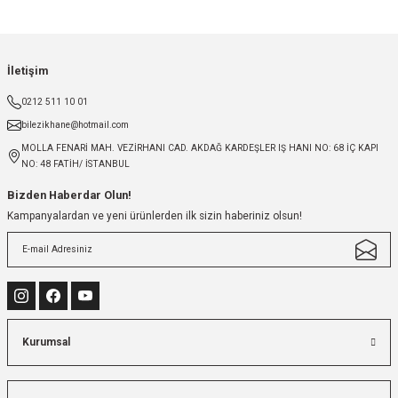
İletişim
0212 511 10 01
bilezikhane@hotmail.com
MOLLA FENARİ MAH. VEZİRHANI CAD. AKDAĞ KARDEŞLER IŞ HANI NO: 68 İÇ KAPI
NO: 48 FATİH/ İSTANBUL
Bizden Haberdar Olun!
Kampanyalardan ve yeni ürünlerden ilk sizin haberiniz olsun!
Kurumsal