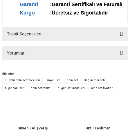
Garanti
:
Garanti Sertifikalı ve Faturalı
Kargo
:
Ücretsiz ve Sigortalıdır
Taksit Seçenekleri
Yorumlar
Etiketler :
su yolu altın set modelleri
suyolu set
altın set
düğün takı seti
Bu ürüne ilk yorumu siz yapın!
nişan takı seti
altın set takımı
düğün set modelleri
altın set fiyatları
Yorum Yaz
Güvenli Alışveriş
Hızlı Teslimat