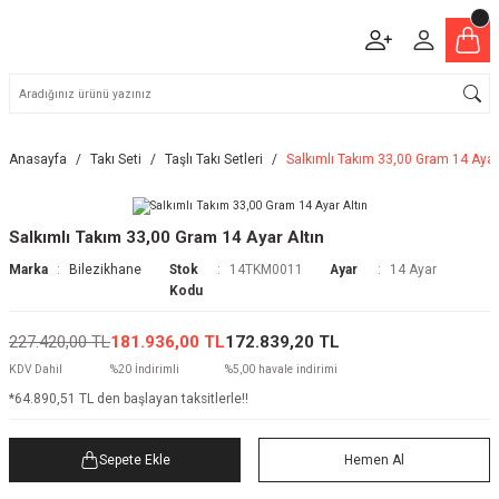
Anasayfa
Takı Seti
Taşlı Takı Setleri
Salkımlı Takım 33,00 Gram 14 Ayar 
Salkımlı Takım 33,00 Gram 14 Ayar Altın
Marka
Bilezikhane
Stok
14TKM0011
Ayar
14 Ayar
Kodu
227.420,00 TL
181.936,00 TL
172.839,20 TL
KDV Dahil
%20 İndirimli
%5,00 havale indirimi
*64.890,51 TL den başlayan taksitlerle!!
Sepete Ekle
Hemen Al