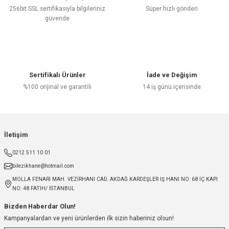
256bit SSL sertifikasıyla bilgileriniz
Süper hızlı gönderi
güvende
Sertifikalı Ürünler
İade ve Değişim
%100 orijinal ve garantili
14 iş günü içerisinde
İletişim
0212 511 10 01
bilezikhane@hotmail.com
MOLLA FENARİ MAH. VEZİRHANI CAD. AKDAĞ KARDEŞLER IŞ HANI NO: 68 İÇ KAPI
NO: 48 FATİH/ İSTANBUL
Bizden Haberdar Olun!
Kampanyalardan ve yeni ürünlerden ilk sizin haberiniz olsun!