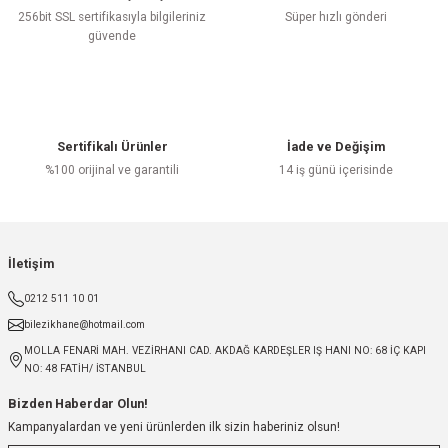
256bit SSL sertifikasıyla bilgileriniz
Süper hızlı gönderi
güvende
Sertifikalı Ürünler
İade ve Değişim
%100 orijinal ve garantili
14 iş günü içerisinde
İletişim
0212 511 10 01
bilezikhane@hotmail.com
MOLLA FENARİ MAH. VEZİRHANI CAD. AKDAĞ KARDEŞLER IŞ HANI NO: 68 İÇ KAPI
NO: 48 FATİH/ İSTANBUL
Bizden Haberdar Olun!
Kampanyalardan ve yeni ürünlerden ilk sizin haberiniz olsun!