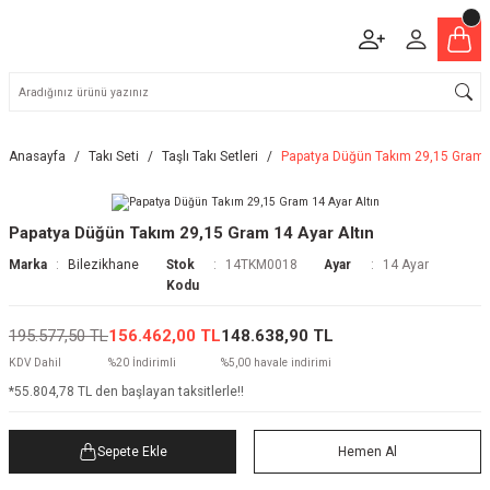
Anasayfa
Takı Seti
Taşlı Takı Setleri
Papatya Düğün Takım 29,15 Gram 1
Papatya Düğün Takım 29,15 Gram 14 Ayar Altın
Marka
Bilezikhane
Stok
14TKM0018
Ayar
14 Ayar
Kodu
195.577,50 TL
156.462,00 TL
148.638,90 TL
KDV Dahil
%20 İndirimli
%5,00 havale indirimi
*55.804,78 TL den başlayan taksitlerle!!
Sepete Ekle
Hemen Al