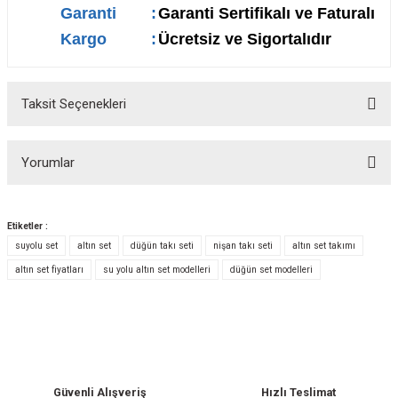
Garanti
:
Garanti Sertifikalı ve Faturalı
Kargo
:
Ücretsiz ve Sigortalıdır
Taksit Seçenekleri
Yorumlar
Etiketler :
suyolu set
altın set
düğün takı seti
nişan takı seti
altın set takımı
Bu ürüne ilk yorumu siz yapın!
altın set fiyatları
su yolu altın set modelleri
düğün set modelleri
Yorum Yaz
Güvenli Alışveriş
Hızlı Teslimat