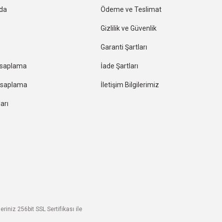
nda
Ödeme ve Teslimat
Gizlilik ve Güvenlik
Garanti Şartları
esaplama
İade Şartları
Hesaplama
İletişim Bilgilerimiz
arı
riniz 256bit SSL Sertifikası ile