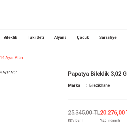
Bileklik
Takı Seti
Alyans
Çocuk
Sarrafiye
14 Ayar Altın
Papatya Bileklik 3,02 
Marka
Bilezikhane
25.345,00 TL
20.276,00
KDV Dahil
%20 İndirimli