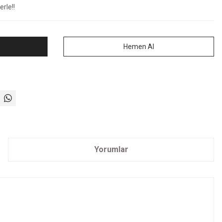
rle!!
Hemen Al
Yorumlar