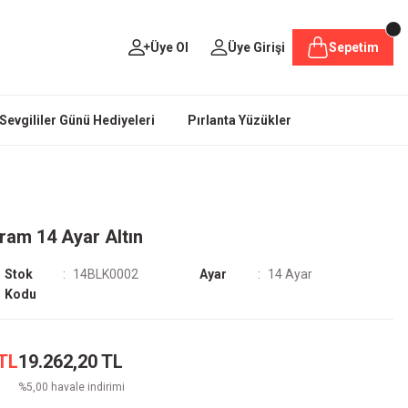
Üye Ol
Üye Girişi
Sepetim
Sevgililer Günü Hediyeleri
Pırlanta Yüzükler
Gram 14 Ayar Altın
Stok
14BLK0002
Ayar
14 Ayar
Kodu
 TL
19.262,20 TL
%5,00 havale indirimi