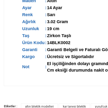
Maden
:
Altın
Ayar
:
14 Ayar
Renk
:
Sarı
Ağırlık
:
3.02 Gram
Uzunluk
:
19 cm
Taş
:
Zirkon Taşlı
Ürün Kodu
:
14BLK0002
Garanti
:
Garanti Belgeli ve Faturalı Gö
Kargo
:
Ücretsiz ve Sigortalıdır
El işçiliğinden dolayı gramınd
Not
:
Cm eksiği durumunda nakit ola
Etiketler :
altın bileklik modelleri
kar tanesi bileklik
yusufcuk b