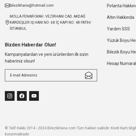
bilezikhane@hotmail.com
Pırlanta Hakkı
MOLLA FENARİ MAH. VEZİRHANI CAD. AKDAĞ
Altın Hakkında
KARDEŞLER IŞ HANI NO: 68 İÇ KAPI NO: 48 FATİH/
İSTANBUL
Yardım SSS
Yüzük Boyu H
Bizden Haberdar Olun!
Bilezik Boyu 
Kampanyalardan ve yeni ürünlerden ilk sizin
haberiniz olsun!
Hesap Numaral
© Telif Hakkı 2014 - 2024 BilezikHane.com Tüm hakları saklıdır. Kredi Kartı bilgile
korunmaktadır.