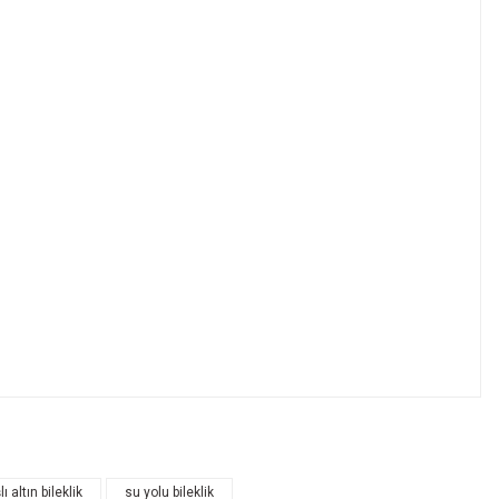
lı altın bileklik
su yolu bileklik