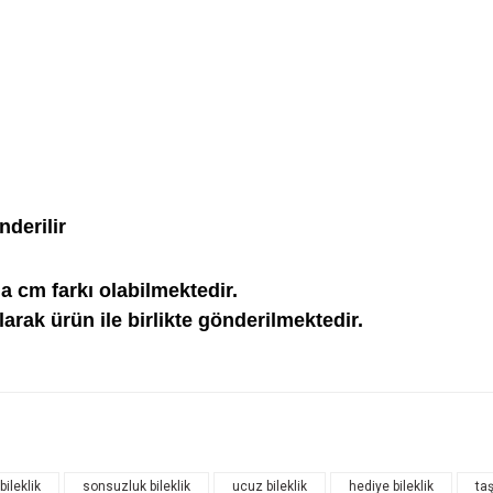
nderilir
a cm farkı olabilmektedir.
rak ürün ile birlikte gönderilmektedir.
ileklik
sonsuzluk bileklik
ucuz bileklik
hediye bileklik
taş