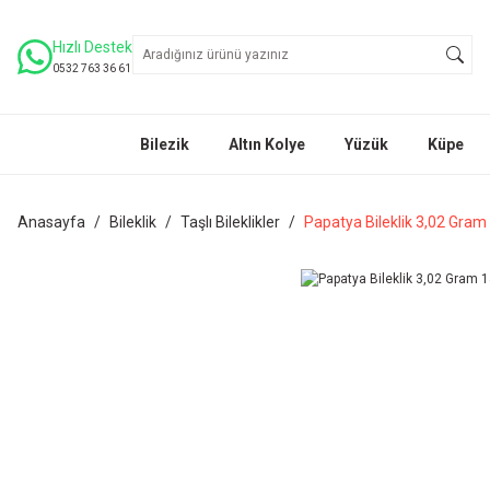
Hızlı Destek
0532 763 36 61
Bilezik
Altın Kolye
Yüzük
Küpe
Anasayfa
Bileklik
Taşlı Bileklikler
Papatya Bileklik 3,02 Gram 