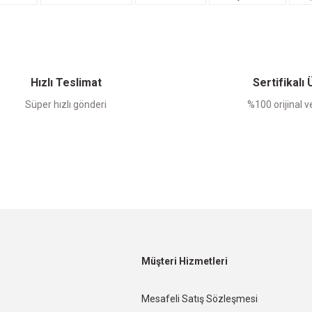
Bu ürüne ilk yorumu siz yapın!
Yorum Yaz
Hızlı Teslimat
Sertifikalı
Süper hızlı gönderi
%100 orijinal ve
Müşteri Hizmetleri
Mesafeli Satış Sözleşmesi