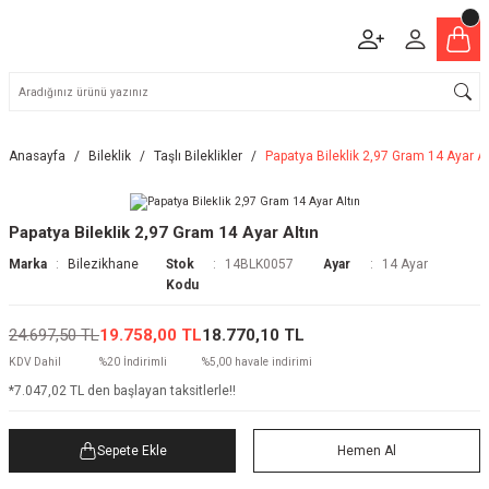
Anasayfa
Bileklik
Taşlı Bileklikler
Papatya Bileklik 2,97 Gram 14 Ayar Al
Papatya Bileklik 2,97 Gram 14 Ayar Altın
Marka
Bilezikhane
Stok
14BLK0057
Ayar
14 Ayar
Kodu
24.697,50 TL
19.758,00 TL
18.770,10 TL
KDV Dahil
%20 İndirimli
%5,00 havale indirimi
*7.047,02 TL den başlayan taksitlerle!!
Sepete Ekle
Hemen Al