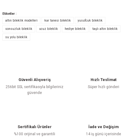
Etiketler :
altın bileklik modelleri
kar tanesi bileklik
yusufcuk bileklik
Bu ürüne ilk yorumu siz yapın!
sonsuzluk bileklik
ucuz bileklik
hediye bileklik
taşlı altın bileklik
su yolu bileklik
Yorum Yaz
Güvenli Alışveriş
Hızlı Teslimat
256bit SSL sertifikasıyla bilgileriniz
Süper hızlı gönderi
güvende
Sertifikalı Ürünler
İade ve Değişim
%100 orijinal ve garantili
14 iş günü içerisinde