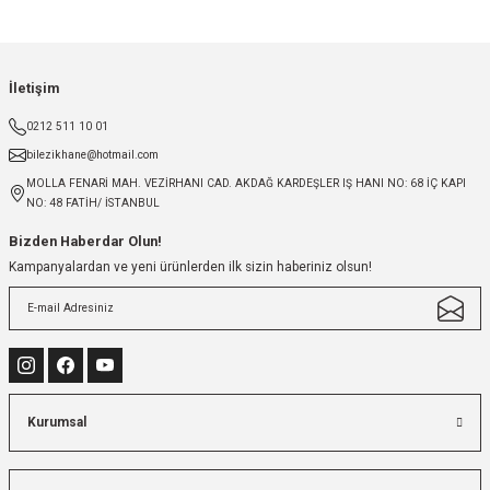
İletişim
0212 511 10 01
bilezikhane@hotmail.com
MOLLA FENARİ MAH. VEZİRHANI CAD. AKDAĞ KARDEŞLER IŞ HANI NO: 68 İÇ KAPI
NO: 48 FATİH/ İSTANBUL
Bizden Haberdar Olun!
Kampanyalardan ve yeni ürünlerden ilk sizin haberiniz olsun!
Kurumsal