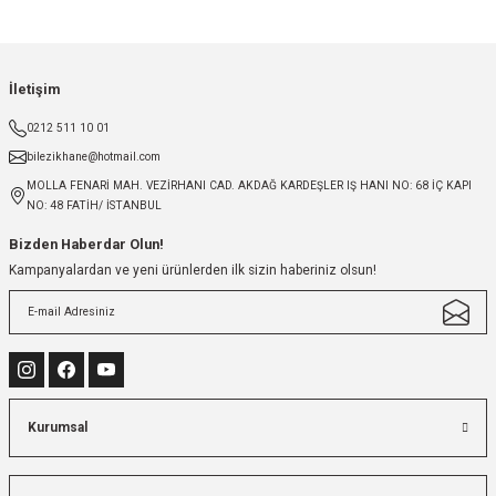
İletişim
0212 511 10 01
bilezikhane@hotmail.com
MOLLA FENARİ MAH. VEZİRHANI CAD. AKDAĞ KARDEŞLER IŞ HANI NO: 68 İÇ KAPI
NO: 48 FATİH/ İSTANBUL
Bizden Haberdar Olun!
Kampanyalardan ve yeni ürünlerden ilk sizin haberiniz olsun!
Kurumsal