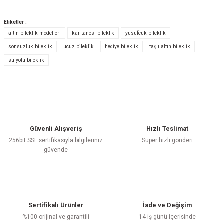
Etiketler :
altın bileklik modelleri
kar tanesi bileklik
yusufcuk bileklik
Bu ürüne ilk yorumu siz yapın!
sonsuzluk bileklik
ucuz bileklik
hediye bileklik
taşlı altın bileklik
su yolu bileklik
Yorum Yaz
Güvenli Alışveriş
Hızlı Teslimat
256bit SSL sertifikasıyla bilgileriniz
Süper hızlı gönderi
güvende
Sertifikalı Ürünler
İade ve Değişim
%100 orijinal ve garantili
14 iş günü içerisinde