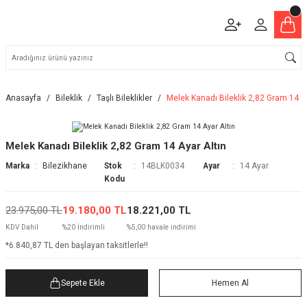
Anasayfa
Bileklik
Taşlı Bileklikler
Melek Kanadı Bileklik 2,82 Gram 14 Ay
Melek Kanadı Bileklik 2,82 Gram 14 Ayar Altın
Marka
Bilezikhane
Stok
14BLK0034
Ayar
14 Ayar
Kodu
23.975,00 TL
19.180,00 TL
18.221,00 TL
KDV Dahil
%20 İndirimli
%5,00 havale indirimi
*6.840,87 TL den başlayan taksitlerle!!
Sepete Ekle
Hemen Al