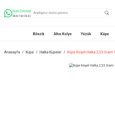
Hızlı Destek
0532 763 36 61
Bilezik
Altın Kolye
Yüzük
Küpe
Anasayfa
Küpe
Halka Küpeler
Küpe Köşeli Halka 2,53 Gram 1