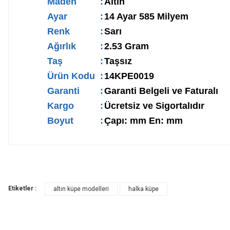
Maden
:
Altın
Ayar
:
14 Ayar 585 Milyem
Renk
:
Sarı
Ağırlık
:
2.53 Gram
Taş
:
Taşsız
Ürün Kodu
:
14KPE0019
Garanti
:
Garanti Belgeli ve Faturalı
Kargo
:
Ücretsiz ve Sigortalıdır
Boyut
:
Çapı: mm En: mm
Etiketler :
altın küpe modelleri
halka küpe