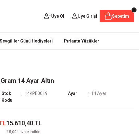
Üye Ol
Üye Girişi
Sepetim
Sevgililer Günü Hediyeleri
Pırlanta Yüzükler
 Gram 14 Ayar Altın
Stok
14KPE0019
Ayar
14 Ayar
Kodu
 TL
15.610,40 TL
%5,00 havale indirimi