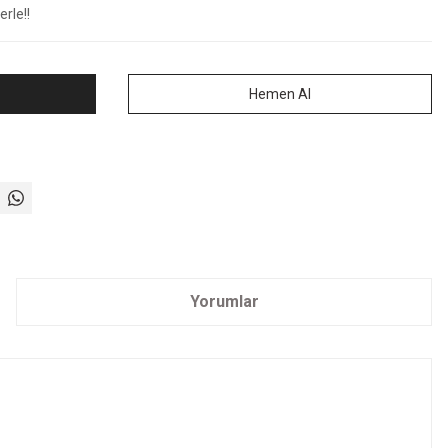
rle!!
Hemen Al
Yorumlar