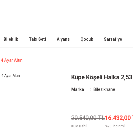
Bileklik
Takı Seti
Alyans
Çocuk
Sarrafiye
4 Ayar Altın
Küpe Köşeli Halka 2,53
Marka
Bilezikhane
20.540,00 TL
16.432,00
KDV Dahil
%20 İndirimli