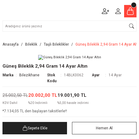
Anasayfa
Bileklik
Taşlı Bileklikler
Güneş Bileklik 2,94 Gram 14 Ayar Altı
Güneş Bileklik 2,94 Gram 14 Ayar Altın
Marka
Bilezikhane
Stok
14BLK0062
Ayar
14 Ayar
Kodu
25.002,50 TL
20.002,00 TL
19.001,90 TL
KDV Dahil
%20 İndirimli
%5,00 havale indirimi
*7.134,05 TL den başlayan taksitlerle!!
Sepete Ekle
Hemen Al