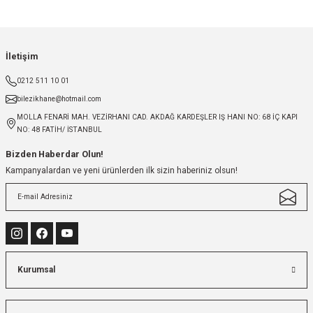
İletişim
0212 511 10 01
bilezikhane@hotmail.com
MOLLA FENARİ MAH. VEZİRHANI CAD. AKDAĞ KARDEŞLER IŞ HANI NO: 68 İÇ KAPI
NO: 48 FATİH/ İSTANBUL
Bizden Haberdar Olun!
Kampanyalardan ve yeni ürünlerden ilk sizin haberiniz olsun!
Kurumsal