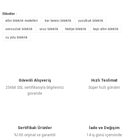
Etiketler :
altın bileklik modelleri
kar tanesi bileklik
yusufcuk bileklik
Bu ürüne ilk yorumu siz yapın!
sonsuzluk bileklik
ucuz bileklik
hediye bileklik
taşlı altın bileklik
su yolu bileklik
Yorum Yaz
Güvenli Alışveriş
Hızlı Teslimat
256bit SSL sertifikasıyla bilgileriniz
Süper hızlı gönderi
güvende
Sertifikalı Ürünler
İade ve Değişim
%100 orijinal ve garantili
14 iş günü içerisinde