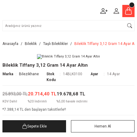
Anasayfa
Bileklik
Taşlı Bileklikler
Bileklik Tiffany 3,12 Gram 14 Ayar Alt
Bileklik Tiffany 3,12 Gram 14 Ayar Altın
Marka
Bilezikhane
Stok
14BLK0100
Ayar
14 Ayar
Kodu
25.893,00 TL
20.714,40 TL
19.678,68 TL
KDV Dahil
%20 İndirimli
%5,00 havale indirimi
*7.388,14 TL den başlayan taksitlerle!!
Sepete Ekle
Hemen Al