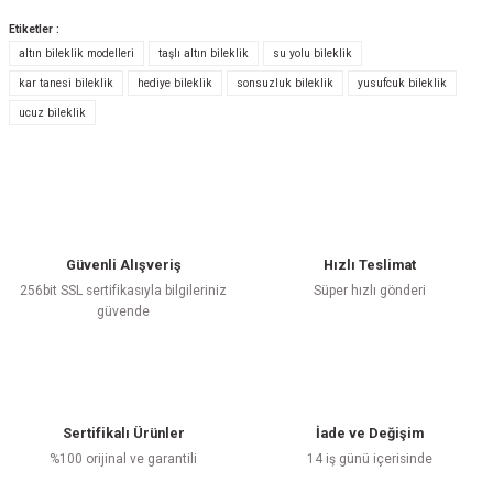
Etiketler :
altın bileklik modelleri
taşlı altın bileklik
su yolu bileklik
Bu ürüne ilk yorumu siz yapın!
kar tanesi bileklik
hediye bileklik
sonsuzluk bileklik
yusufcuk bileklik
ucuz bileklik
Yorum Yaz
Güvenli Alışveriş
Hızlı Teslimat
256bit SSL sertifikasıyla bilgileriniz
Süper hızlı gönderi
güvende
Sertifikalı Ürünler
İade ve Değişim
%100 orijinal ve garantili
14 iş günü içerisinde