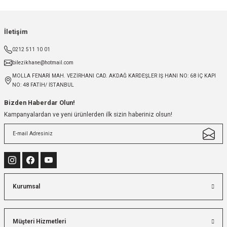
İletişim
0212 511 10 01
bilezikhane@hotmail.com
MOLLA FENARİ MAH. VEZİRHANI CAD. AKDAĞ KARDEŞLER IŞ HANI NO: 68 İÇ KAPI
NO: 48 FATİH/ İSTANBUL
Bizden Haberdar Olun!
Kampanyalardan ve yeni ürünlerden ilk sizin haberiniz olsun!
Kurumsal
Müşteri Hizmetleri