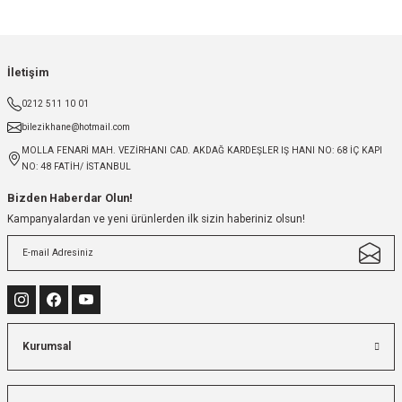
İletişim
0212 511 10 01
bilezikhane@hotmail.com
MOLLA FENARİ MAH. VEZİRHANI CAD. AKDAĞ KARDEŞLER IŞ HANI NO: 68 İÇ KAPI
NO: 48 FATİH/ İSTANBUL
Bizden Haberdar Olun!
Kampanyalardan ve yeni ürünlerden ilk sizin haberiniz olsun!
Kurumsal