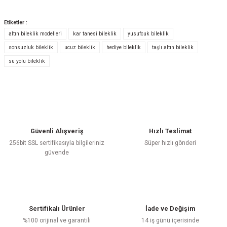
Etiketler :
altın bileklik modelleri
kar tanesi bileklik
yusufcuk bileklik
Bu ürüne ilk yorumu siz yapın!
sonsuzluk bileklik
ucuz bileklik
hediye bileklik
taşlı altın bileklik
su yolu bileklik
Yorum Yaz
Güvenli Alışveriş
Hızlı Teslimat
256bit SSL sertifikasıyla bilgileriniz
Süper hızlı gönderi
güvende
Sertifikalı Ürünler
İade ve Değişim
%100 orijinal ve garantili
14 iş günü içerisinde