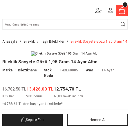
Anasayfa
Bileklik
Taşlı Bileklikler
Bileklik Sosyete Gözü 1,95 Gram 14 A
Bileklik Sosyete Gözü 1,95 Gram 14 Ayar Altın
Marka
Bilezikhane
Stok
14BLK0085
Ayar
14 Ayar
Kodu
16.782,50 TL
13.426,00 TL
12.754,70 TL
KDV Dahil
%20 İndirimli
%5,00 havale indirimi
*4.788,61 TL den başlayan taksitlerle!!
Sepete Ekle
Hemen Al