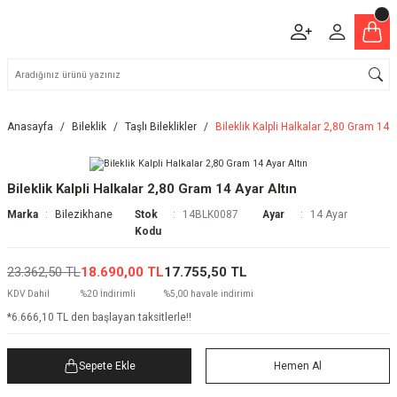
Anasayfa
Bileklik
Taşlı Bileklikler
Bileklik Kalpli Halkalar 2,80 Gram 14 A
Bileklik Kalpli Halkalar 2,80 Gram 14 Ayar Altın
Marka
Bilezikhane
Stok
14BLK0087
Ayar
14 Ayar
Kodu
23.362,50 TL
18.690,00 TL
17.755,50 TL
KDV Dahil
%20 İndirimli
%5,00 havale indirimi
*6.666,10 TL den başlayan taksitlerle!!
Sepete Ekle
Hemen Al