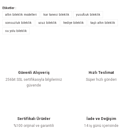
Etiketler :
altın bileklik modelleri
kar tanesi bileklik
yusufcuk bileklik
Bu ürüne ilk yorumu siz yapın!
sonsuzluk bileklik
ucuz bileklik
hediye bileklik
taşlı altın bileklik
su yolu bileklik
Yorum Yaz
Güvenli Alışveriş
Hızlı Teslimat
256bit SSL sertifikasıyla bilgileriniz
Süper hızlı gönderi
güvende
Sertifikalı Ürünler
İade ve Değişim
%100 orijinal ve garantili
14 iş günü içerisinde