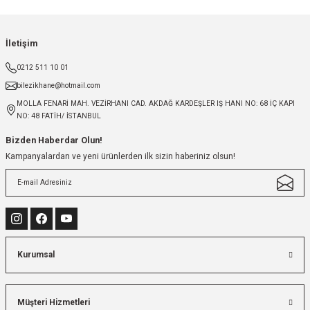
İletişim
0212 511 10 01
bilezikhane@hotmail.com
MOLLA FENARİ MAH. VEZİRHANI CAD. AKDAĞ KARDEŞLER IŞ HANI NO: 68 İÇ KAPI
NO: 48 FATİH/ İSTANBUL
Bizden Haberdar Olun!
Kampanyalardan ve yeni ürünlerden ilk sizin haberiniz olsun!
Kurumsal
Müşteri Hizmetleri