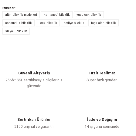
Etiketler :
altın bileklik modelleri
kar tanesi bileklik
yusufcuk bileklik
Bu ürüne ilk yorumu siz yapın!
sonsuzluk bileklik
ucuz bileklik
hediye bileklik
taşlı altın bileklik
su yolu bileklik
Yorum Yaz
Güvenli Alışveriş
Hızlı Teslimat
256bit SSL sertifikasıyla bilgileriniz
Süper hızlı gönderi
güvende
Sertifikalı Ürünler
İade ve Değişim
%100 orijinal ve garantili
14 iş günü içerisinde