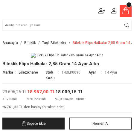
Anasayfa
Bileklik
Taşlı Bileklikler
Bileklik Elips Halkalar 2,85 Gram 14 A
Bileklik Elips Halkalar 2,85 Gram 14 Ayar Altın
Marka
Bilezikhane
Stok
14BLK0090
Ayar
14 Ayar
Kodu
23.696,25 TL
18.957,00 TL
18.009,15 TL
KDV Dahil
%20 İndirimli
%5,00 havale indirimi
*6.761,33 TL den başlayan taksitlerle!!
Sepete Ekle
Hemen Al