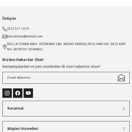
İletişim
0212 511 10 01
bilezikhane@hotmail.com
MOLLA FENARİ MAH. VEZİRHANI CAD. AKDAĞ KARDEŞLER IŞ HANI NO: 68 İÇ KAPI
NO: 48 FATİH/ İSTANBUL
Bizden Haberdar Olun!
Kampanyalardan ve yeni ürünlerden ilk sizin haberiniz olsun!
Kurumsal
Müşteri Hizmetleri