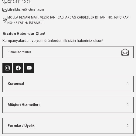
0212 511 10 01
bilezikhane@hotmail.com
MOLLA FENARİ MAH. VEZİRHANI CAD. AKDAĞ KARDEŞLER IŞ HANI NO: 68 İÇ KAPI
NO: 48 FATİH/ İSTANBUL
Bizden Haberdar Olun!
Kampanyalardan ve yeni ürünlerden ilk sizin haberiniz olsun!
Kurumsal
Müşteri Hizmetleri
Formlar / Üyelik