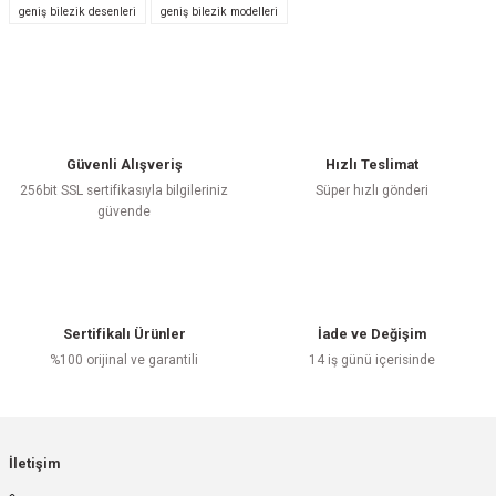
geniş bilezik desenleri
geniş bilezik modelleri
Yorum Yaz
Güvenli Alışveriş
Hızlı Teslimat
256bit SSL sertifikasıyla bilgileriniz
Süper hızlı gönderi
güvende
Sertifikalı Ürünler
İade ve Değişim
%100 orijinal ve garantili
14 iş günü içerisinde
İletişim