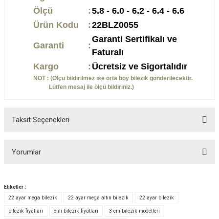
Ölçü
:
5.8 - 6.0 - 6.2 - 6.4 - 6.6
Ürün Kodu
:
22BLZ0055
Garanti Sertifikalı ve
Garanti
:
Faturalı
Kargo
:
Ücretsiz ve Sigortalıdır
NOT : (Ölçü bildirilmez ise orta boy bilezik gönderilecektir.
Lütfen mesaj ile ölçü bildiriniz.)
Taksit Seçenekleri
Yorumlar
Etiketler :
22 ayar mega bilezik
22 ayar mega altın bilezik
22 ayar bilezik
Bu ürüne ilk yorumu siz yapın!
bilezik fiyatları
enli bilezik fiyatları
3 cm bilezik modelleri