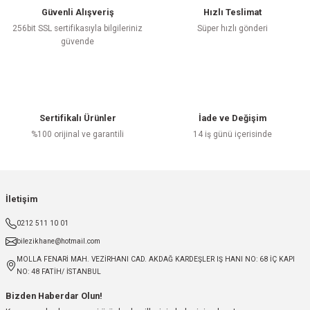
Güvenli Alışveriş
Hızlı Teslimat
256bit SSL sertifikasıyla bilgileriniz
Süper hızlı gönderi
güvende
Sertifikalı Ürünler
İade ve Değişim
%100 orijinal ve garantili
14 iş günü içerisinde
İletişim
0212 511 10 01
bilezikhane@hotmail.com
MOLLA FENARİ MAH. VEZİRHANI CAD. AKDAĞ KARDEŞLER IŞ HANI NO: 68 İÇ KAPI
NO: 48 FATİH/ İSTANBUL
Bizden Haberdar Olun!