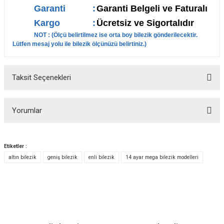
Garanti
:
Garanti Belgeli ve Faturalı
Kargo
:
Ücretsiz ve Sigortalıdır
NOT : (Ölçü belirtilmez ise orta boy bilezik gönderilecektir.
Lütfen mesaj yolu ile bilezik ölçünüzü belirtiniz.)
Taksit Seçenekleri
Yorumlar
Etiketler :
altın bilezik
geniş bilezik
enli bilezik
14 ayar mega bilezik modelleri
Bu ürüne ilk yorumu siz yapın!
Yorum Yaz