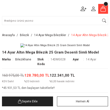
Anasayfa
Bilezik
14 Ayar Mega Bilezikler
14 Ayar Altın Mega Bilezik 
14 Ayar Altın Mega Bilezik 25 Gram Desenli Simli Model
Marka
Bilezikhane
Stok
14DMG028
Ayar
14 Ayar
Kodu
160.975,00 TL
128.780,00 TL
122.341,00 TL
KDV Dahil
%20 İndirimli
%5,00 havale indirimi
*45.931,53 TL den başlayan taksitlerle!!
Sepete Ekle
Hemen Al