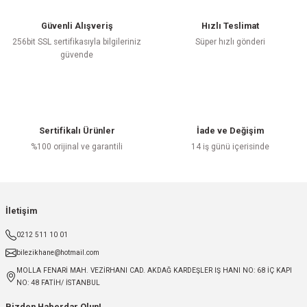
Güvenli Alışveriş
Hızlı Teslimat
256bit SSL sertifikasıyla bilgileriniz
Süper hızlı gönderi
güvende
Sertifikalı Ürünler
İade ve Değişim
%100 orijinal ve garantili
14 iş günü içerisinde
İletişim
0212 511 10 01
bilezikhane@hotmail.com
MOLLA FENARİ MAH. VEZİRHANI CAD. AKDAĞ KARDEŞLER IŞ HANI NO: 68 İÇ KAPI
NO: 48 FATİH/ İSTANBUL
Bizden Haberdar Olun!