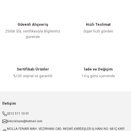
Güvenli Alışveriş
Hızlı Teslimat
256bit SSL sertifikasıyla bilgileriniz
Süper hızlı gönderi
güvende
Sertifikalı Ürünler
İade ve Değişim
%100 orijinal ve garantili
14 iş günü içerisinde
İletişim
0212 511 10 01
bilezikhane@hotmail.com
MOLLA FENARİ MAH. VEZİRHANI CAD. AKDAĞ KARDEŞLER IŞ HANI NO: 68 İÇ KAPI