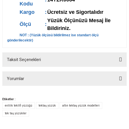
Kodu
Kargo
:
Ücretsiz ve Sigortalıdır
Yüzük Ölçünüzü Mesaj İle
Ölçü
:
Bildiriniz.
NOT : (
Yüzük ölçüsü bildirilmez ise standart ölçü
gönderilecektir
)
Taksit Seçenekleri
Yorumlar
Etiketler :
evlilik teklifi yüzüğü
tektaş yüzük
altın tektaş yüzük modelleri
Bu ürüne ilk yorumu siz yapın!
tek taş yüzükler
Yorum Yaz