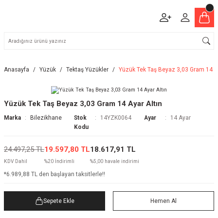
Anasayfa
Yüzük
Tektaş Yüzükler
Yüzük Tek Taş Beyaz 3,03 Gram 14 Ay
Yüzük Tek Taş Beyaz 3,03 Gram 14 Ayar Altın
Marka
Bilezikhane
Stok
14YZK0064
Ayar
14 Ayar
Kodu
24.497,25 TL
19.597,80 TL
18.617,91 TL
KDV Dahil
%20 İndirimli
%5,00 havale indirimi
*6.989,88 TL den başlayan taksitlerle!!
Sepete Ekle
Hemen Al