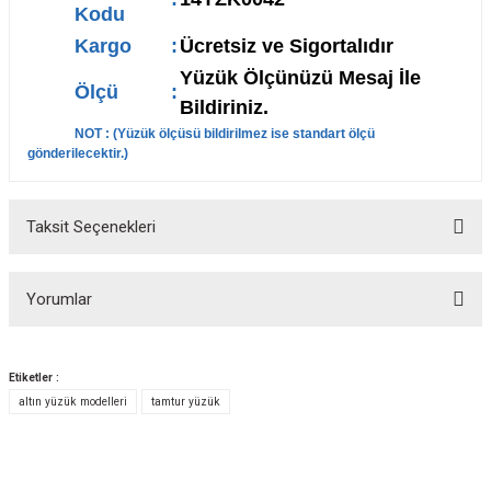
Kodu
Kargo
:
Ücretsiz ve Sigortalıdır
Yüzük Ölçünüzü Mesaj İle
Ölçü
:
Bildiriniz.
NOT : (
Yüzük ölçüsü bildirilmez ise standart ölçü
gönderilecektir.
)
Taksit Seçenekleri
Yorumlar
Etiketler :
altın yüzük modelleri
tamtur yüzük
Bu ürüne ilk yorumu siz yapın!
Yorum Yaz