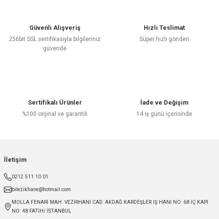
Güvenli Alışveriş
Hızlı Teslimat
256bit SSL sertifikasıyla bilgileriniz
Süper hızlı gönderi
güvende
Sertifikalı Ürünler
İade ve Değişim
%100 orijinal ve garantili
14 iş günü içerisinde
İletişim
0212 511 10 01
bilezikhane@hotmail.com
MOLLA FENARİ MAH. VEZİRHANI CAD. AKDAĞ KARDEŞLER IŞ HANI NO: 68 İÇ KAPI
NO: 48 FATİH/ İSTANBUL