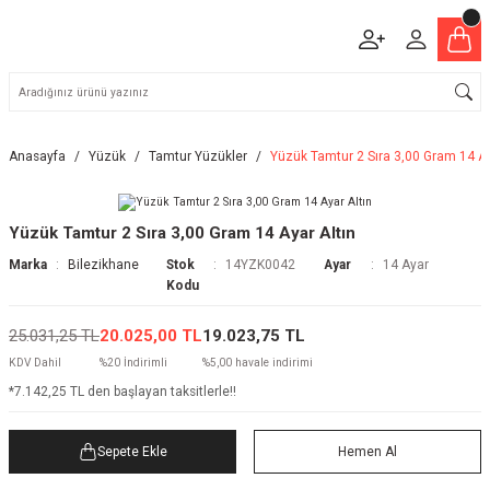
Anasayfa
Yüzük
Tamtur Yüzükler
Yüzük Tamtur 2 Sıra 3,00 Gram 14 Ay
Yüzük Tamtur 2 Sıra 3,00 Gram 14 Ayar Altın
Marka
Bilezikhane
Stok
14YZK0042
Ayar
14 Ayar
Kodu
25.031,25 TL
20.025,00 TL
19.023,75 TL
KDV Dahil
%20 İndirimli
%5,00 havale indirimi
*7.142,25 TL den başlayan taksitlerle!!
Sepete Ekle
Hemen Al