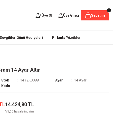
Üye Ol
Üye Girişi
Sepetim
Sevgililer Günü Hediyeleri
Pırlanta Yüzükler
Gram 14 Ayar Altın
Stok
14YZK0089
Ayar
14 Ayar
Kodu
 TL
14.424,80 TL
%5,00 havale indirimi