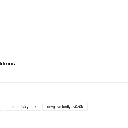
diriniz
sonsuzluk yüzük
sevgiliye hediye yüzük
Bu ürüne ilk yorumu siz yapın!