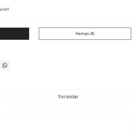
rle!!
Hemen Al
Yorumlar