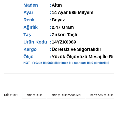
Maden
:
Altın
Ayar
:
14 Ayar 585 Milyem
Renk
:
Beyaz
Ağırlık
:
2.47 Gram
Taş
:
Zirkon Taşlı
Ürün Kodu
:
14YZK0089
Kargo
:
Ücretsiz ve Sigortalıdır
Ölçü
:
Yüzük Ölçünüzü Mesaj İle Bil
NOT : (Yüzük ölçüsü bildirilmez ise standart ölçü gönderilir.)
Etiketler :
altın yüzük
altın yüzük modelleri
kartanesi yüzük