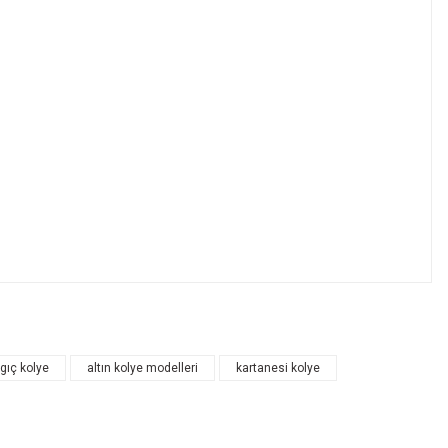
ngıç kolye
altın kolye modelleri
kartanesi kolye