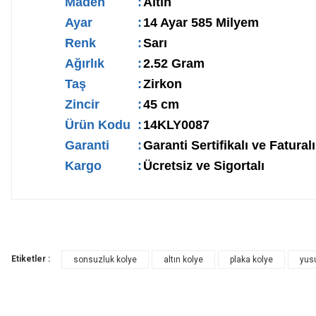
Maden
:
Altın
Ayar
:
14 Ayar 585 Milyem
Renk
:
Sarı
Ağırlık
:
2.52 Gram
Taş
:
Zirkon
Zincir
:
45 cm
Ürün Kodu
:
14KLY0087
Garanti
:
Garanti Sertifikalı ve Faturalı
Kargo
:
Ücretsiz ve Sigortalı
Etiketler :
sonsuzluk kolye
altın kolye
plaka kolye
yus