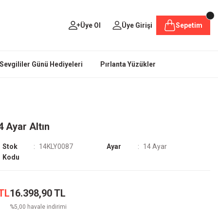
Üye Ol
Üye Girişi
Sepetim
Sevgililer Günü Hediyeleri
Pırlanta Yüzükler
 Ayar Altın
Stok
14KLY0087
Ayar
14 Ayar
Kodu
 TL
16.398,90 TL
%5,00 havale indirimi