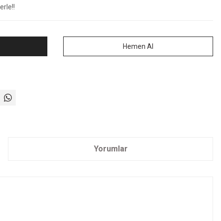
rle!!
Hemen Al
Yorumlar