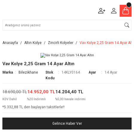
Anasayfa
Altın Kolye
Zincirli Kolyeler
Vav Kolye 2,25 Gram 14 Ayar Altı
Vav Kolye 2,25 Gram 14 Ayar Altın
Marka
Bilezikhane
Stok
14KLY0164
Ayar
14 Ayar
Kodu
18.690,00 TL
14.952,00 TL
14.204,40 TL
KDV Dahil
%20 İndirimli
%5,00 havale indirimi
*5.332,88 TL den başlayan taksitlerle!!
Gelince Haber Ver