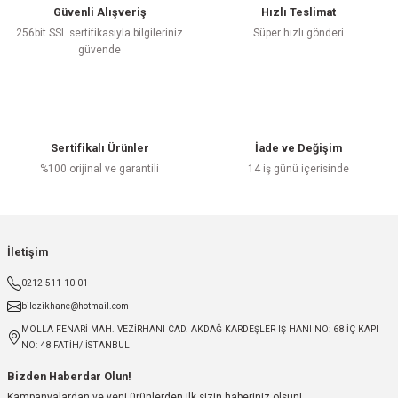
Güvenli Alışveriş
Hızlı Teslimat
256bit SSL sertifikasıyla bilgileriniz
Süper hızlı gönderi
güvende
Sertifikalı Ürünler
İade ve Değişim
%100 orijinal ve garantili
14 iş günü içerisinde
İletişim
0212 511 10 01
bilezikhane@hotmail.com
MOLLA FENARİ MAH. VEZİRHANI CAD. AKDAĞ KARDEŞLER IŞ HANI NO: 68 İÇ KAPI
NO: 48 FATİH/ İSTANBUL
Bizden Haberdar Olun!
Kampanyalardan ve yeni ürünlerden ilk sizin haberiniz olsun!