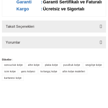
Garanti
:
Garanti Sertifikalı ve Faturalı
Kargo
:
Ücretsiz ve Sigortalı
Taksit Seçenekleri
Yorumlar
Etiketler :
sonsuzluk kolye
altın kolye
plaka kolye
yusufcuk kolye
sevgiliye kolye
Bu ürüne ilk yorumu siz yapın!
isim kolye
şans kolyesi
kırlangıç kolye
altın kolye modelleri
kartanesi kolye
Yorum Yaz