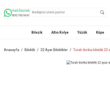
Hızlı Destek
0532 763 36 61
Bilezik
Altın Kolye
Yüzük
Küpe
Anasayfa
Bileklik
22 Ayar Bileklikler
Turalı dorika bileklik 22