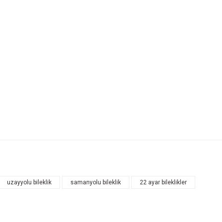
uzayyolu bileklik
samanyolu bileklik
22 ayar bileklikler
Bu ürüne ilk yorumu siz yapın!