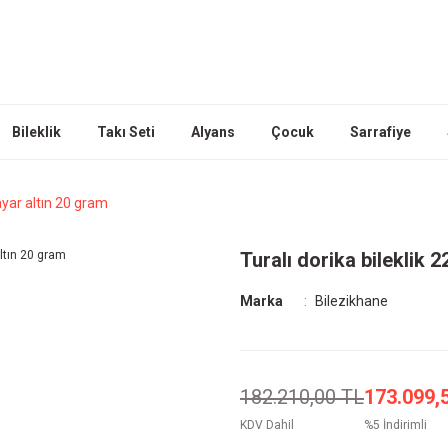
Bileklik
Takı Seti
Alyans
Çocuk
Sarrafiye
 ayar altın 20 gram
Turalı dorika bileklik 2
Marka
Bilezikhane
182.210,00 TL
173.099,
KDV Dahil
%5 İndirimli