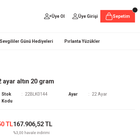
Üye Ol
Üye Girişi
Sepetim
Sevgililer Günü Hediyeleri
Pırlanta Yüzükler
2 ayar altın 20 gram
Stok
22BLK0144
Ayar
22 Ayar
Kodu
50 TL
167.906,52 TL
%3,00 havale indirimi