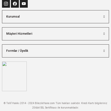
Kurumsal
Müşteri Hizmetleri
Formlar / Üyelik
© Telif Hakkı 2014 - 2024 BilezikHane.com Tüm hakları saklıdır. Kredi Kartı bilgileriniz
256bit SSL Sertifikası ile korunmaktadır.