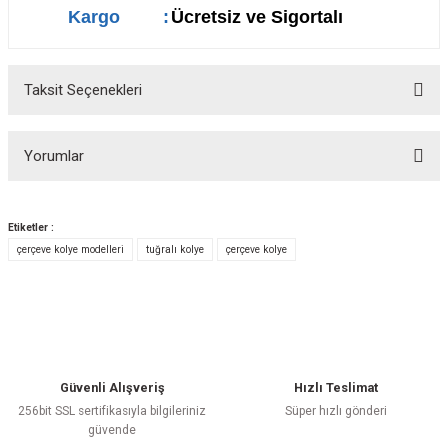
Kargo
:
Ücretsiz ve Sigortalı
Taksit Seçenekleri
Yorumlar
Etiketler :
çerçeve kolye modelleri
tuğralı kolye
çerçeve kolye
Bu ürüne ilk yorumu siz yapın!
Yorum Yaz
Güvenli Alışveriş
Hızlı Teslimat
256bit SSL sertifikasıyla bilgileriniz
Süper hızlı gönderi
güvende