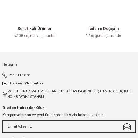
Sertifikalı Ürünler
İade ve Değişim
%100 orijinal ve garantili
14 iş günü içerisinde
İletişim
0212 511 10 01
bilezikhane@hotmail.com
MOLLA FENARİ MAH. VEZİRHANI CAD. AKDAĞ KARDEŞLER IŞ HANI NO: 68 İÇ KAPI
NO: 48 FATİH/ İSTANBUL
Bizden Haberdar Olun!
Kampanyalardan ve yeni ürünlerden ilk sizin haberiniz olsun!