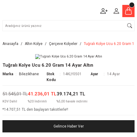
Anasayfa
Altın Kolye
Çerçeve Kolyeler
Tuğralı Kolye Ucu 6.20 Gram 14 
Tuğralı Kolye Ucu 6.20 Gram 14 Ayar Altın
Marka
Bilezikhane
Stok
14KLY0501
Ayar
14 Ayar
Kodu
51.545,01 TL
41.236,01 TL
39.174,21 TL
KDV Dahil
%20 İndirimli
%5,00 havale indirimi
*14.707,51 TL den başlayan taksitlerle!!
Gelince Haber Ver