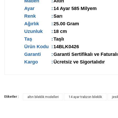
Maden
:
Altın
Ayar
:
14 Ayar 585 Milyem
Renk
:
Sarı
Ağırlık
:
25.00 Gram
Uzunluk
:
18 cm
Taş
:
Taşlı
Ürün Kodu
:
14BLK0426
Garanti
:
Garanti Sertifikalı ve Faturalı
Kargo
:
Ücretsiz ve Sigortalıdır
Etiketler :
altın bileklik modelleri
14 ayar trabzon bileklik
jesi