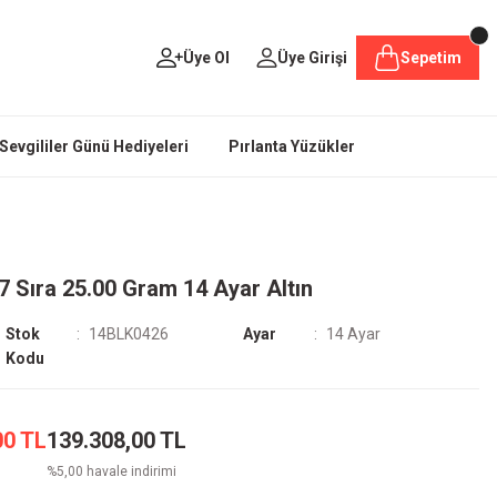
Üye Ol
Üye Girişi
Sepetim
Sevgililer Günü Hediyeleri
Pırlanta Yüzükler
 7 Sıra 25.00 Gram 14 Ayar Altın
Stok
14BLK0426
Ayar
14 Ayar
Kodu
00 TL
139.308,00 TL
%5,00 havale indirimi