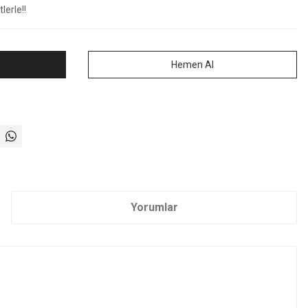
lerle!!
Hemen Al
Yorumlar