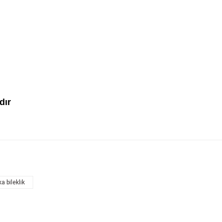
dır
ka bileklik
Bu ürüne ilk yorumu siz yapın!